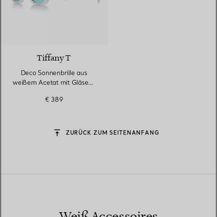
3 Farben
Tiffany T
Deco Sonnenbrille aus
weißem Acetat mit Gläsern
mit Farbverlauf in Tiffany
€ 389
Blue®
ZURÜCK ZUM SEITENANFANG
Weiß Accessoires