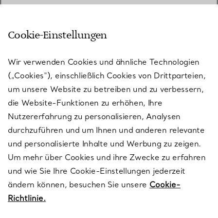
Cookie-Einstellungen
KUNDENSERVICE
Wir verwenden Cookies und ähnliche Technologien
(„Cookies“), einschließlich Cookies von Drittparteien,
SERVICES
um unsere Website zu betreiben und zu verbessern,
die Website-Funktionen zu erhöhen, Ihre
Nutzererfahrung zu personalisieren, Analysen
ÜBER TIFFANY & CO.
durchzuführen und um Ihnen und anderen relevante
und personalisierte Inhalte und Werbung zu zeigen.
Um mehr über Cookies und ihre Zwecke zu erfahren
RECHTLICHE HINWEISE
und wie Sie Ihre Cookie-Einstellungen jederzeit
ändern können, besuchen Sie unsere
Cookie-
Richtlinie.
FOLGEN SIE UNS