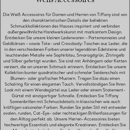
Die Weiß Accessoires für Damen und Herren von Tiffany sind von
den charakteristischen Details der beliebten
Schmuckkollektionen des Hauses inspiriert und verbinden
außergewöhnliche Handwerkskunst mit markantem Design.
Entdecken Sie unsere kleinen Lederwaren – Portemonnaies und
Geldbörsen – sowie Tote- und Crossbody-Taschen aus Leder, die
in den verschiedenen Farben unserer legendären Edelsteine und
leuchtenden Metalle wie Saphirblau, Smaragdgrün, Zitringelb
und Silber gefertigt wurden. Sie sind mit Anhängern oder Ketten
verziert, die an unseren Schmuck erinnern. Entdecken Sie unsere
Kollektion bunter quadratischer und schmaler Seidenschals mit
Blumen- oder grafischen Mustern. Tragen Sie dazu einen
Schalring für einen eleganten Touch. Vervollständigen Sie Ihren
Look mit einem Wendegürtel aus Leder oder einem Statement-
Gürtel mit einzigartiger Schnalle. Entdecken Sie Tiffany
Sonnenbrillen mit Schmuckdetails in klassischen wie auch
kräftigen saisonalen Farben. Runden Sie jeden Stil mit entweder
ovalen, runden, Cat-Eye- oder rechteckigen Brillenfassungen für
den Alltag perfekt ab. Unsere Herren-Accessoires bieten
hochwertige Essentials und elegante Kreationen. Entdecken Sie