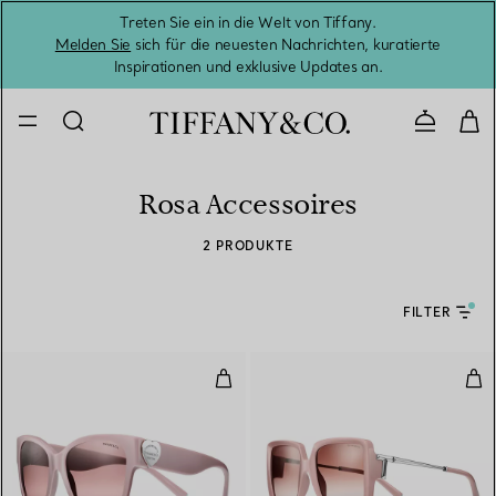
Treten Sie ein in die Welt von Tiffany.
Vom S
Melden Sie
sich für die neuesten Nachrichten, kuratierte
Inspirationen und exklusive Updates an.
Kontaktie
Rosa Accessoires
2 PRODUKTE
FILTER
Sonnenbrille aus Acetat in Dusty
Son