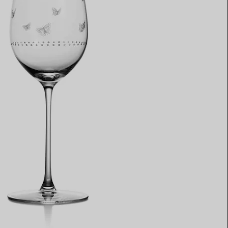
Elsa Peretti®
Tipps zur Auswahl eines
Eherings