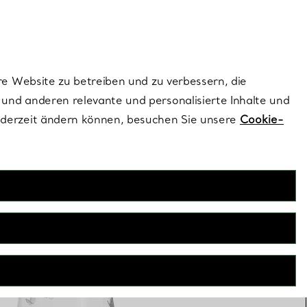
ionen und exklusive Updates an.
Kontaktieren Sie un
Melden Sie sich
re Website zu betreiben und zu verbessern, die
und anderen relevante und personalisierte Inhalte und
ederzeit ändern können, besuchen Sie unsere
Cookie-