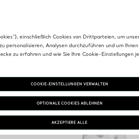
Tiffany.
Melden Sie
sich für die neuesten Nachrichten, kuratierte Inspirat
ies“), einschließlich Cookies von Drittparteien, um unse
u personalisieren, Analysen durchzuführen und um Ihnen 
cke zu erfahren und wie Sie Ihre Cookie-Einstellungen j
COOKIE-EINSTELLUNGEN VERWALTEN
OPTIONALE COOKIES ABLEHNEN
AKZEPTIERE ALLE
IN VEREINBAREN