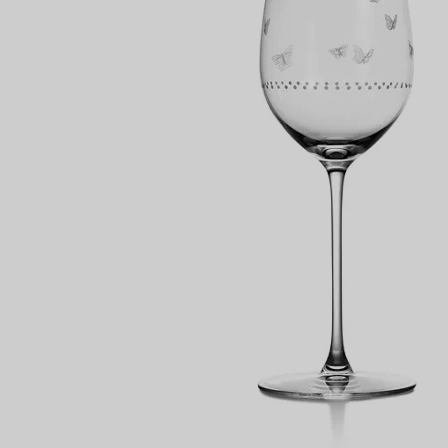
Partnerringe
Eternity Ringe
inem Tiffany-Diamantenexperten.