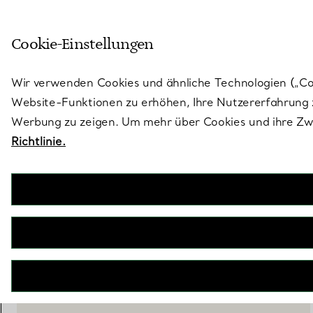
Treten Sie ein in die Welt von 
Cookie-Einstellungen
Gehen Sie auf die Seite „Stores“
Wir verwenden Cookies und ähnliche Technologien („Cook
Website-Funktionen zu erhöhen, Ihre Nutzererfahrung z
Werbung zu zeigen. Um mehr über Cookies und ihre Zwe
Richtlinie.
Tiffany Jardin
Weißweingläser aus geätztem Glas, 2er-Set
€ 230
inkl. MwSt
IN DEN WARENKORB LEGEN
WENDEN SIE SICH AN EINEN BERATER
EINEN KUNDENBERATER KONTAKTIEREN ODER EINEN TERM