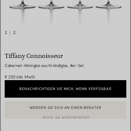
1
/
2
Tiffany Connoisseur
Cabernet-Weinglas aus Kristallglas, 4er-Set
€ 230
inkl. MwSt
BENACHRICHTIGEN SIE MICH, WENN VERFÜGBAR
WENDEN SIE SICH AN EINEN BERATER
EINEN KUNDENBERATER KONTAKTIEREN ODER EINEN TERMI
BOOK AN APPOINTMENT