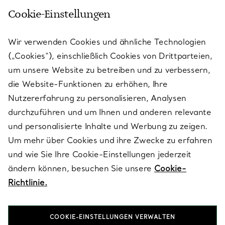
Cookie-Einstellungen
KUNDENSERVICE
Wir verwenden Cookies und ähnliche Technologien
(„Cookies“), einschließlich Cookies von Drittparteien,
SERVICES
um unsere Website zu betreiben und zu verbessern,
die Website-Funktionen zu erhöhen, Ihre
Nutzererfahrung zu personalisieren, Analysen
ÜBER TIFFANY & CO.
durchzuführen und um Ihnen und anderen relevante
und personalisierte Inhalte und Werbung zu zeigen.
Um mehr über Cookies und ihre Zwecke zu erfahren
RECHTLICHE HINWEISE
und wie Sie Ihre Cookie-Einstellungen jederzeit
ändern können, besuchen Sie unsere
Cookie-
Richtlinie.
FOLGEN SIE UNS
COOKIE-EINSTELLUNGEN VERWALTEN