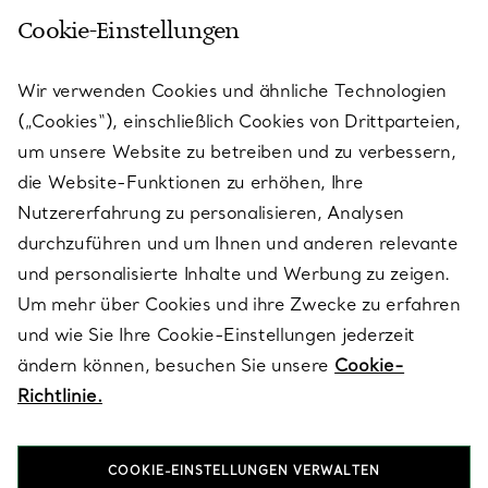
Cookie-Einstellungen
KUNDENSERVICE
Wir verwenden Cookies und ähnliche Technologien
(„Cookies“), einschließlich Cookies von Drittparteien,
SERVICES
um unsere Website zu betreiben und zu verbessern,
die Website-Funktionen zu erhöhen, Ihre
Nutzererfahrung zu personalisieren, Analysen
ÜBER TIFFANY & CO.
durchzuführen und um Ihnen und anderen relevante
und personalisierte Inhalte und Werbung zu zeigen.
Um mehr über Cookies und ihre Zwecke zu erfahren
RECHTLICHE HINWEISE
und wie Sie Ihre Cookie-Einstellungen jederzeit
ändern können, besuchen Sie unsere
Cookie-
Richtlinie.
FOLGEN SIE UNS
COOKIE-EINSTELLUNGEN VERWALTEN