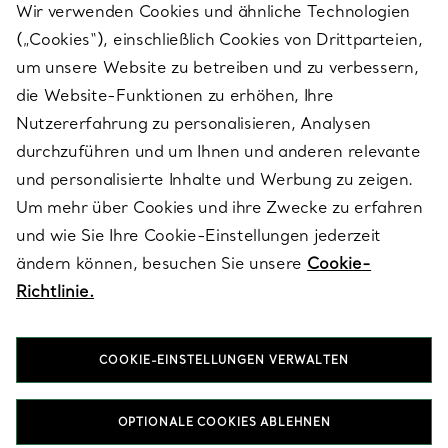
Wir verwenden Cookies und ähnliche Technologien
(„Cookies“), einschließlich Cookies von Drittparteien,
SERVICES
um unsere Website zu betreiben und zu verbessern,
die Website-Funktionen zu erhöhen, Ihre
Nutzererfahrung zu personalisieren, Analysen
ÜBER TIFFANY & CO.
durchzuführen und um Ihnen und anderen relevante
und personalisierte Inhalte und Werbung zu zeigen.
Um mehr über Cookies und ihre Zwecke zu erfahren
RECHTLICHE HINWEISE
und wie Sie Ihre Cookie-Einstellungen jederzeit
ändern können, besuchen Sie unsere
Cookie-
Richtlinie.
FOLGEN SIE UNS
COOKIE-EINSTELLUNGEN VERWALTEN
Standort ändern:
OPTIONALE COOKIES ABLEHNEN
T&Co. 2026