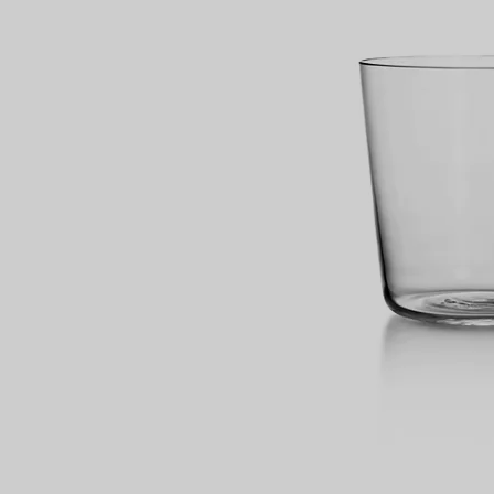
Partnerringe
Eternity Ringe
inem Tiffany-Diamantenexperten.