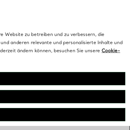
ionen und exklusive Updates an.
Kontaktieren Sie un
Melden Sie sich
re Website zu betreiben und zu verbessern, die
und anderen relevante und personalisierte Inhalte und
ederzeit ändern können, besuchen Sie unsere
Cookie-