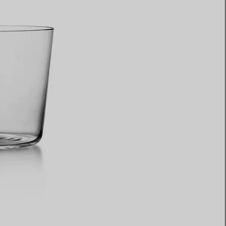
Elsa Peretti®
Tipps zur Auswahl eines
Eherings