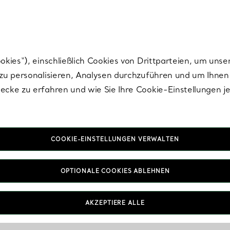
Tiffany.
Melden Sie
sich für die neuesten Nachrichten, kuratierte Inspirat
ies“), einschließlich Cookies von Drittparteien, um unse
u personalisieren, Analysen durchzuführen und um Ihnen 
cke zu erfahren und wie Sie Ihre Cookie-Einstellungen j
COOKIE-EINSTELLUNGEN VERWALTEN
OPTIONALE COOKIES ABLEHNEN
AKZEPTIERE ALLE
IN VEREINBAREN