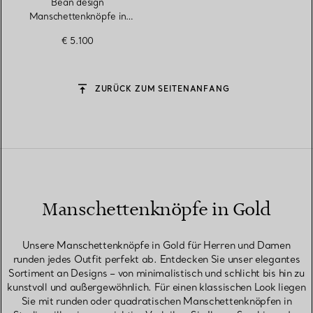
Bean design
Manschettenknöpfe in
Gelbgold mit grüner
€ 5.100
Nephrit-Jade
ZURÜCK ZUM SEITENANFANG
Manschettenknöpfe in Gold
Unsere Manschettenknöpfe in Gold für Herren und Damen
runden jedes Outfit perfekt ab. Entdecken Sie unser elegantes
Sortiment an Designs – von minimalistisch und schlicht bis hin zu
kunstvoll und außergewöhnlich. Für einen klassischen Look liegen
Sie mit runden oder quadratischen Manschettenknöpfen in