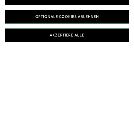
OPTIONALE COOKIES ABLEHNEN
DIE KOLLEKTION ELSA PERETTI® ANSEHEN
AKZEPTIERE ALLE