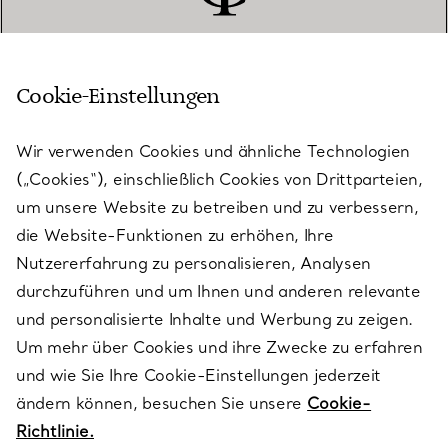
Cookie-Einstellungen
KUNDENSERVICE
Wir verwenden Cookies und ähnliche Technologien
(„Cookies“), einschließlich Cookies von Drittparteien,
SERVICES
um unsere Website zu betreiben und zu verbessern,
die Website-Funktionen zu erhöhen, Ihre
Nutzererfahrung zu personalisieren, Analysen
ÜBER TIFFANY & CO.
durchzuführen und um Ihnen und anderen relevante
und personalisierte Inhalte und Werbung zu zeigen.
Um mehr über Cookies und ihre Zwecke zu erfahren
RECHTLICHE HINWEISE
und wie Sie Ihre Cookie-Einstellungen jederzeit
ändern können, besuchen Sie unsere
Cookie-
Richtlinie.
FOLGEN SIE UNS