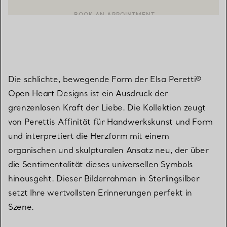
EINEN KUNDENBERATER KONTAKTIEREN ODER EINEN TERMI
BOOK AN APPOINTMENT
Die schlichte, bewegende Form der Elsa Peretti®
Open Heart Designs ist ein Ausdruck der
grenzenlosen Kraft der Liebe. Die Kollektion zeugt
von Perettis Affinität für Handwerkskunst und Form
und interpretiert die Herzform mit einem
organischen und skulpturalen Ansatz neu, der über
die Sentimentalität dieses universellen Symbols
hinausgeht. Dieser Bilderrahmen in Sterlingsilber
setzt Ihre wertvollsten Erinnerungen perfekt in
Szene.