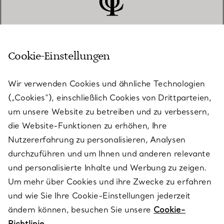
Cookie-Einstellungen
KUNDENSERVICE
Wir verwenden Cookies und ähnliche Technologien
(„Cookies“), einschließlich Cookies von Drittparteien,
SERVICES
um unsere Website zu betreiben und zu verbessern,
die Website-Funktionen zu erhöhen, Ihre
Nutzererfahrung zu personalisieren, Analysen
ÜBER TIFFANY & CO.
durchzuführen und um Ihnen und anderen relevante
und personalisierte Inhalte und Werbung zu zeigen.
Um mehr über Cookies und ihre Zwecke zu erfahren
RECHTLICHE HINWEISE
und wie Sie Ihre Cookie-Einstellungen jederzeit
ändern können, besuchen Sie unsere
Cookie-
Richtlinie.
FOLGEN SIE UNS