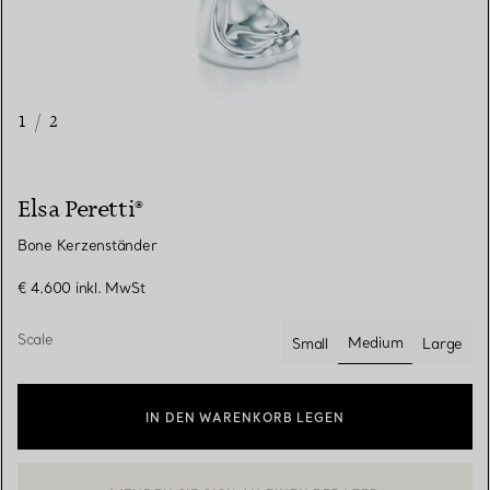
1
/
2
Elsa Peretti®
Bone Kerzenständer
€ 4.600
inkl. MwSt
Scale
Medium
Small
Large
ausgewählt
IN DEN WARENKORB LEGEN
WENDEN SIE SICH AN EINEN BERATER