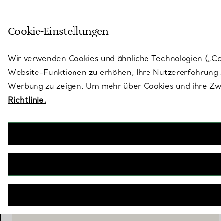
Treten Sie ein in die Welt von 
Cookie-Einstellungen
Gehen Sie auf die Seite „Stores“
Wir verwenden Cookies und ähnliche Technologien („Cook
Website-Funktionen zu erhöhen, Ihre Nutzererfahrung z
Werbung zu zeigen. Um mehr über Cookies und ihre Zwe
Richtlinie.
Tiffany Facets
Große Vase aus Kristallglas
€ 390
inkl. MwSt
IN DEN WARENKORB LEGEN
WENDEN SIE SICH AN EINEN BERATER
EINEN KUNDENBERATER KONTAKTIEREN ODER EINEN TERM