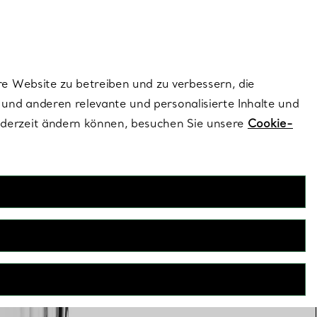
ionen und exklusive Updates an.
Kontaktieren Sie un
Melden Sie sich
re Website zu betreiben und zu verbessern, die
und anderen relevante und personalisierte Inhalte und
ederzeit ändern können, besuchen Sie unsere
Cookie-