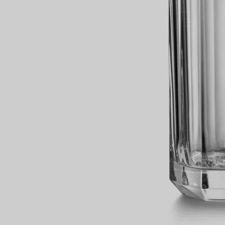
Partnerringe
Eternity Ringe
inem Tiffany-Diamantenexperten.