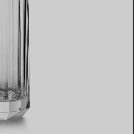
Elsa Peretti®
Tipps zur Auswahl eines
Eherings