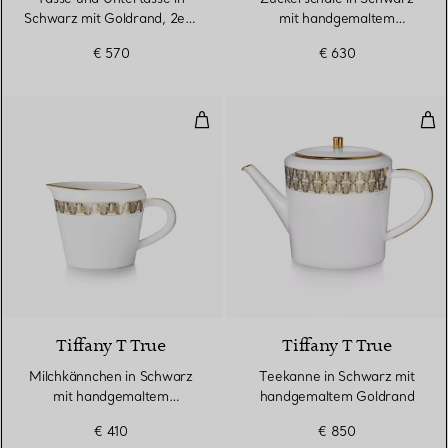
Schwarz mit Goldrand, 2er-
mit handgemaltem
Set
Goldrand
€ 570
€ 630
Milchkännchen in Schwarz mit 
Tee
2 Farben
Tiffany T True
Tiffany T True
Milchkännchen in Schwarz
Teekanne in Schwarz mit
mit handgemaltem
handgemaltem Goldrand
Goldrand
€ 410
€ 850