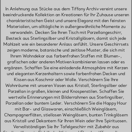
In Anlehnung aus Stücke aus dem Tiffany Archiv vereint unsere
beeindruckende Kollektion an Kreationen für Ihr Zuhause unseren
charakteristischen Geist und unsere Eleganz mit den feinsten
Materialien, um alltägliche in außergewöhnliche Momente zu
verwandeln. Decken Sie Ihren Tisch mit Porzellangeschirr,
Besteck aus Sterlingsilber und Kristallgläsern, damit sich jede
Mahlzeit wie ein besonderer Anlass anfühlt. Unsere Geschirrsets
zeigen moderne, botanische und zeitlose Muster, die sich mit
Ihrem Wohndekor aus farbenfrohen Stoffen mit Blumen-,
grafischen oder anderen Motiven kombinieren lassen oder es
ergänzen. Schaffen Sie eine einladende Atmosphäre mit Kerzen
und eleganten Kerzenhaltern sowie farbenfrohen Decken und
Kissen aus Kaschmir oder Wolle. Verschönern Sie Ihre
Wohnräume mit unseren Vasen aus Kristall, Sterlingsilber oder
Porzellan in großen, kleinen und Knospenstilen. Schaffen Sie
wertvolle Erinnerungen mit Bilderrahmen aus Sterlingsilber,
Porzellan oder buntem Leder. Verschönern Sie die Happy Hour
mit Bar- und Glaswaren, einschließlich Weingläsern,
Champagnerflöten, stiellosen Weingläsern, bunten Trinkgläsern
aus Kristall und Dekantern für Ihren Wein oder Ihre Spirituosen.
Vervollständigen Sie Ihr Tafelgeschirr mit Zubehör aus