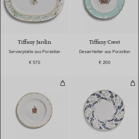
Tiffany Jardin
Tiffany Crest
Servierplatte aus Porzellan
Dessertteller aus Porzellan
€ 570
€ 200
Brot- und Butterteller aus Porzel
Val