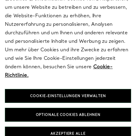
SERVICES
um unsere Website zu betreiben und zu verbessern,
die Website-Funktionen zu erhöhen, Ihre
Nutzererfahrung zu personalisieren, Analysen
ÜBER TIFFANY & CO.
durchzuführen und um Ihnen und anderen relevante
und personalisierte Inhalte und Werbung zu zeigen.
Um mehr über Cookies und ihre Zwecke zu erfahren
RECHTLICHE HINWEISE
und wie Sie Ihre Cookie-Einstellungen jederzeit
ändern können, besuchen Sie unsere
Cookie-
Richtlinie.
FOLGEN SIE UNS
COOKIE-EINSTELLUNGEN VERWALTEN
Standort ändern:
OPTIONALE COOKIES ABLEHNEN
T&Co. 2026
AKZEPTIERE ALLE