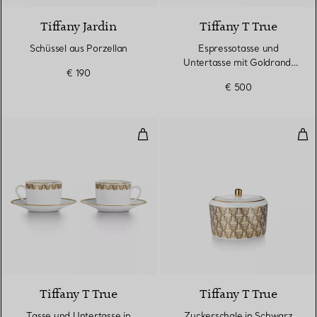
Tiffany Jardin
Tiffany T True
Schüssel aus Porzellan
Espressotasse und
Untertasse mit Goldrand,
€ 190
2er-Set
€ 500
Tasse und Untertasse in Schwarz
Zuc
2 Farben
Tiffany T True
Tiffany T True
Tasse und Untertasse in
Zuckerschale in Schwarz