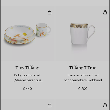
Babygeschirr-Set „Meerestiere“ au
Tas
Tiny Tiffany
Tiffany T True
Babygeschirr-Set
Tasse in Schwarz mit
„Meerestiere“ aus
handgemaltem Goldrand
Porzellan, dreiteilig
€ 440
€ 200
True Brot- und Butterteller mit
Ser