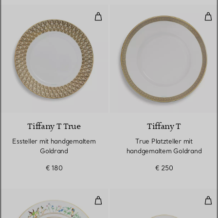
Essteller mit handgemaltem Gol
Tru
2 Farben
Tiffany T True
Tiffany T
Essteller mit handgemaltem
True Platzteller mit
Goldrand
handgemaltem Goldrand
€ 180
€ 250
Platzteller aus Porzellan
Brot