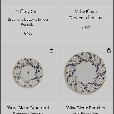
Tiffany Crest
Valse Bleue
Dessertteller aus
Brot- und Butterteller aus
Porzellan
Porzellan
€ 160
€ 160
Valse Bleue Brot- und Buttertelle
Vals
Valse Bleue Brot- und
Valse Bleue Essteller