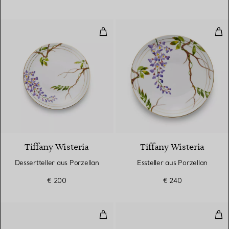
Dessertteller aus Porzellan
Esst
Tiffany Wisteria
Tiffany Wisteria
Dessertteller aus Porzellan
Essteller aus Porzellan
€ 200
€ 240
Schale aus Porzellan
Val