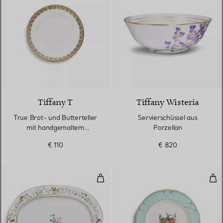
2 Farben
Tiffany T
Tiffany Wisteria
True Brot- und Butterteller
Servierschüssel aus
mit handgemaltem
Porzellan
Goldrand
€ 110
€ 820
Servierplatte aus Porzellan
Dess