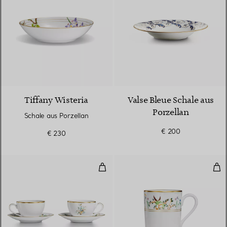
Tiffany Wisteria
Valse Bleue Schale aus
Porzellan
Schale aus Porzellan
€ 200
€ 230
Teetasse und Untertasse aus Por
Tas