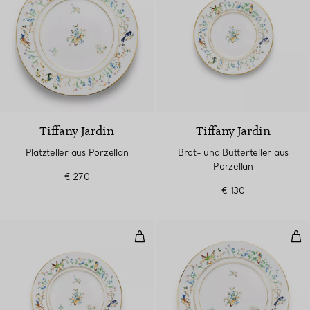
Tiffany Jardin
Tiffany Jardin
Platzteller aus Porzellan
Brot- und Butterteller aus
Porzellan
€ 270
€ 130
Dessertteller aus Porzellan
Esst