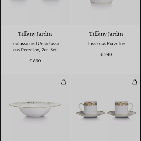
Tiffany Jardin
Tiffany Jardin
Teetasse und Untertasse
Tasse aus Porzellan
aus Porzellan, 2er-Set
€ 240
€ 630
Schüssel aus Porzellan
Esp