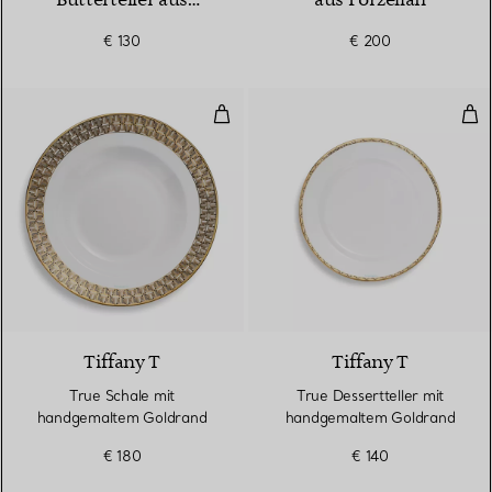
Butterteller aus
aus Porzellan
Porzellan
€ 130
€ 200
True Schale mit handgemaltem 
Tru
2 Farben
Tiffany T
Tiffany T
True Schale mit
True Dessertteller mit
handgemaltem Goldrand
handgemaltem Goldrand
€ 180
€ 140