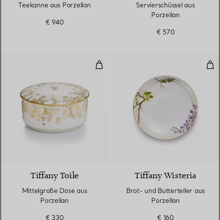
Teekanne aus Porzellan
Servierschüssel aus
Porzellan
€ 940
€ 570
Mittelgroße Dose aus Porzellan
Brot
Tiffany Toile
Tiffany Wisteria
Mittelgroße Dose aus
Brot- und Butterteller aus
Porzellan
Porzellan
€ 330
€ 160