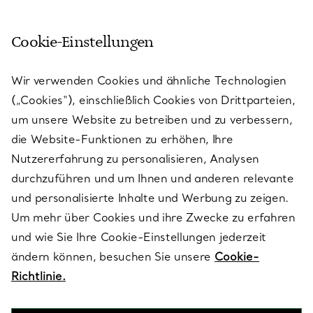
Cookie-Einstellungen
KUNDENSERVICE
Wir verwenden Cookies und ähnliche Technologien
(„Cookies“), einschließlich Cookies von Drittparteien,
SERVICES
um unsere Website zu betreiben und zu verbessern,
die Website-Funktionen zu erhöhen, Ihre
Nutzererfahrung zu personalisieren, Analysen
ÜBER TIFFANY & CO.
durchzuführen und um Ihnen und anderen relevante
und personalisierte Inhalte und Werbung zu zeigen.
Um mehr über Cookies und ihre Zwecke zu erfahren
RECHTLICHE HINWEISE
und wie Sie Ihre Cookie-Einstellungen jederzeit
ändern können, besuchen Sie unsere
Cookie-
Richtlinie.
FOLGEN SIE UNS