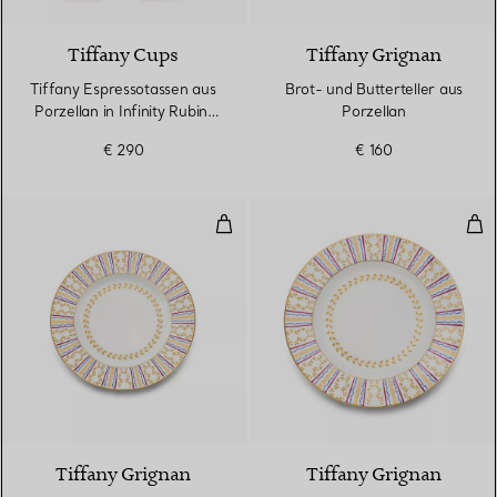
Tiffany Cups
Tiffany Grignan
Tiffany Espressotassen aus
Brot- und Butterteller aus
Porzellan in Infinity Rubin,
Porzellan
4er-Set
€ 290
€ 160
Dessertteller aus Porzellan
Esst
Tiffany Grignan
Tiffany Grignan