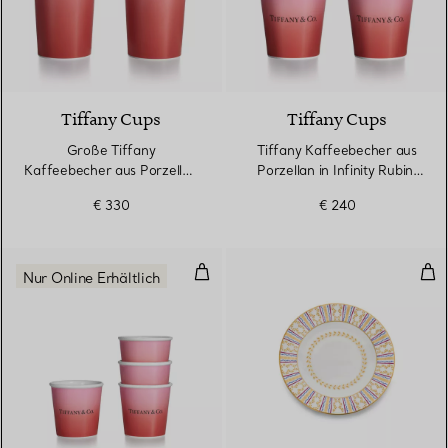
3 Farben
Tiffany Cups
Tiffany Cups
Große Tiffany
Tiffany Kaffeebecher aus
Kaffeebecher aus Porzellan
Porzellan in Infinity Rubin,
in Infinity Rubin
2er-Set
€ 330
€ 240
Tiffany Espressotassen aus Porzel
Brot
Nur Online Erhältlich
5 Farben