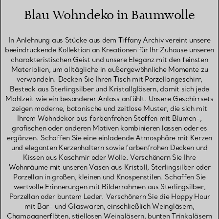
Blau Wohndeko in Baumwolle
In Anlehnung aus Stücke aus dem Tiffany Archiv vereint unsere
beeindruckende Kollektion an Kreationen für Ihr Zuhause unseren
charakteristischen Geist und unsere Eleganz mit den feinsten
Materialien, um alltägliche in außergewöhnliche Momente zu
verwandeln. Decken Sie Ihren Tisch mit Porzellangeschirr,
Besteck aus Sterlingsilber und Kristallgläsern, damit sich jede
Mahlzeit wie ein besonderer Anlass anfühlt. Unsere Geschirrsets
zeigen moderne, botanische und zeitlose Muster, die sich mit
Ihrem Wohndekor aus farbenfrohen Stoffen mit Blumen-,
grafischen oder anderen Motiven kombinieren lassen oder es
ergänzen. Schaffen Sie eine einladende Atmosphäre mit Kerzen
und eleganten Kerzenhaltern sowie farbenfrohen Decken und
Kissen aus Kaschmir oder Wolle. Verschönern Sie Ihre
Wohnräume mit unseren Vasen aus Kristall, Sterlingsilber oder
Porzellan in großen, kleinen und Knospenstilen. Schaffen Sie
wertvolle Erinnerungen mit Bilderrahmen aus Sterlingsilber,
Porzellan oder buntem Leder. Verschönern Sie die Happy Hour
mit Bar- und Glaswaren, einschließlich Weingläsern,
Champagnerflöten, stiellosen Weingläsern, bunten Trinkgläsern