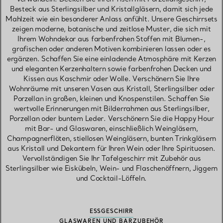
Besteck aus Sterlingsilber und Kristallgläsern, damit sich jede
Mahlzeit wie ein besonderer Anlass anfühlt. Unsere Geschirrsets
zeigen moderne, botanische und zeitlose Muster, die sich mit
Ihrem Wohndekor aus farbenfrohen Stoffen mit Blumen-,
grafischen oder anderen Motiven kombinieren lassen oder es
ergänzen. Schaffen Sie eine einladende Atmosphäre mit Kerzen
und eleganten Kerzenhaltern sowie farbenfrohen Decken und
Kissen aus Kaschmir oder Wolle. Verschönern Sie Ihre
Wohnräume mit unseren Vasen aus Kristall, Sterlingsilber oder
Porzellan in großen, kleinen und Knospenstilen. Schaffen Sie
wertvolle Erinnerungen mit Bilderrahmen aus Sterlingsilber,
Porzellan oder buntem Leder. Verschönern Sie die Happy Hour
mit Bar- und Glaswaren, einschließlich Weingläsern,
Champagnerflöten, stiellosen Weingläsern, bunten Trinkgläsern
aus Kristall und Dekantern für Ihren Wein oder Ihre Spirituosen.
Vervollständigen Sie Ihr Tafelgeschirr mit Zubehör aus
Sterlingsilber wie Eiskübeln, Wein- und Flaschenöffnern, Jiggern
und Cocktail-Löffeln.
ESSGESCHIRR
GLASWAREN UND BARZUBEHÖR