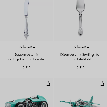
Palmette
Palmette
Buttermesser in
Käsemesser in Sterlingsilber
Sterlingsilber und Edelstahl
und Edelstahl
€ 310
€ 310
Rennauto-Uhr aus Aluminium mit 
Flu