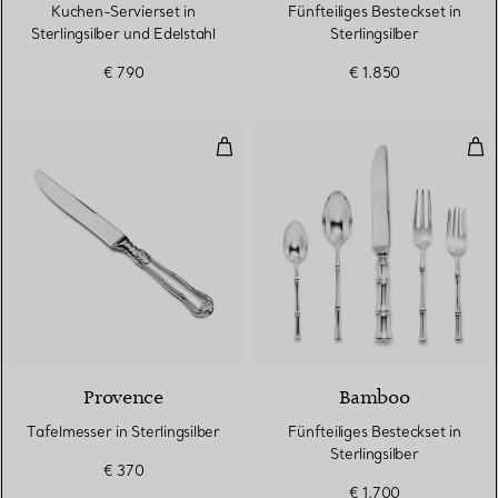
Kuchen-Servierset in
Fünfteiliges Besteckset in
Sterlingsilber und Edelstahl
Sterlingsilber
€ 790
€ 1.850
Tafelmesser in Sterlingsilber
Fünf
Provence
Bamboo
Tafelmesser in Sterlingsilber
Fünfteiliges Besteckset in
Sterlingsilber
€ 370
€ 1.700