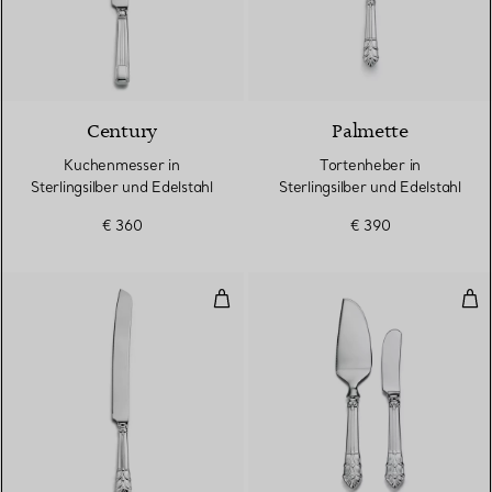
Century
Palmette
Kuchenmesser in
Tortenheber in
Sterlingsilber und Edelstahl
Sterlingsilber und Edelstahl
€ 360
€ 390
Kuchenmesser in Sterlingsilber u
Käs