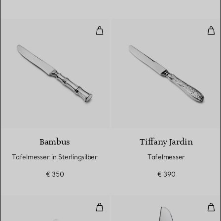
Tafelmesser in Sterlingsilber
Taf
Bambus
Tiffany Jardin
Tafelmesser in Sterlingsilber
Tafelmesser
€ 350
€ 390
Buttermesser in Sterlingsilber un
Käs