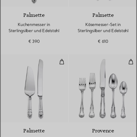
Palmette
Palmette
Kuchenmesser in
Käsemesser-Set in
Sterlingsilber und Edelstahl
Sterlingsilber und Edelstahl
€ 390
€ 610
Kuchen-Servierset in Sterlingsilb
Fünf
Palmette
Provence