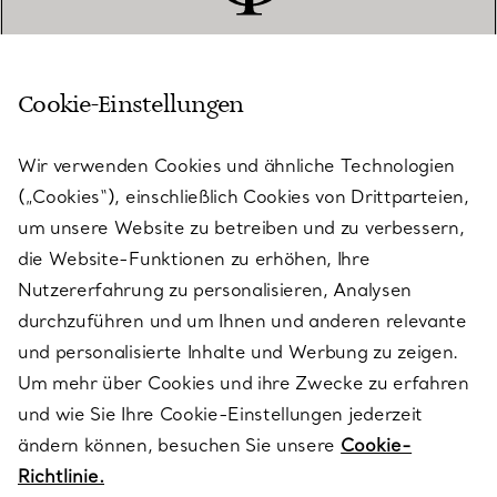
Cookie-Einstellungen
KUNDENSERVICE
Wir verwenden Cookies und ähnliche Technologien
(„Cookies“), einschließlich Cookies von Drittparteien,
SERVICES
um unsere Website zu betreiben und zu verbessern,
die Website-Funktionen zu erhöhen, Ihre
Nutzererfahrung zu personalisieren, Analysen
ÜBER TIFFANY & CO.
durchzuführen und um Ihnen und anderen relevante
und personalisierte Inhalte und Werbung zu zeigen.
Um mehr über Cookies und ihre Zwecke zu erfahren
RECHTLICHE HINWEISE
und wie Sie Ihre Cookie-Einstellungen jederzeit
ändern können, besuchen Sie unsere
Cookie-
Richtlinie.
FOLGEN SIE UNS