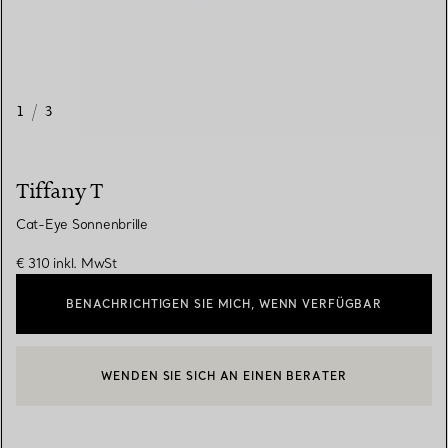
1
/
3
Tiffany T
Cat-Eye Sonnenbrille
€ 310
inkl. MwSt
BENACHRICHTIGEN SIE MICH, WENN VERFÜGBAR
WENDEN SIE SICH AN EINEN BERATER
EINEN KUNDENBERATER KONTAKTIEREN ODER EINEN TERMI
BOOK AN APPOINTMENT