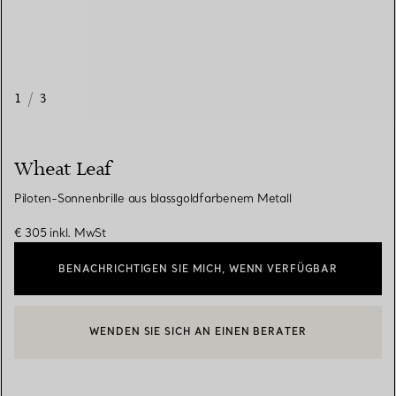
1
/
3
Wheat Leaf
Piloten-Sonnenbrille aus blassgoldfarbenem Metall
€ 305
inkl. MwSt
BENACHRICHTIGEN SIE MICH, WENN VERFÜGBAR
WENDEN SIE SICH AN EINEN BERATER
EINEN KUNDENBERATER KONTAKTIEREN ODER EINEN TERMI
BOOK AN APPOINTMENT