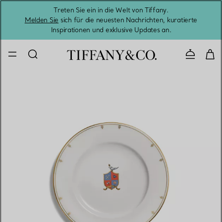
Treten Sie ein in die Welt von Tiffany.
Vom S
Melden Sie
sich für die neuesten Nachrichten, kuratierte
Inspirationen und exklusive Updates an.
Kontaktie