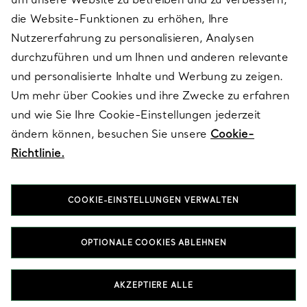
die Website-Funktionen zu erhöhen, Ihre
Nutzererfahrung zu personalisieren, Analysen
ÜBER TIFFANY & CO.
durchzuführen und um Ihnen und anderen relevante
und personalisierte Inhalte und Werbung zu zeigen.
Um mehr über Cookies und ihre Zwecke zu erfahren
RECHTLICHE HINWEISE
und wie Sie Ihre Cookie-Einstellungen jederzeit
ändern können, besuchen Sie unsere
Cookie-
Richtlinie.
FOLGEN SIE UNS
COOKIE-EINSTELLUNGEN VERWALTEN
Standort ändern:
OPTIONALE COOKIES ABLEHNEN
T&Co. 2026
AKZEPTIERE ALLE