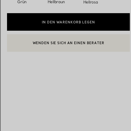
ausgewählt
Grün
Hellbraun
Hellrosa
Eheringe für Damen
Eheringe für Herren
IN DEN WARENKORB LEGEN
WENDEN SIE SICH AN EINEN BERATER
EINEN KUNDENBERATER KONTAKTIEREN ODER EINEN TERM
Vereinbaren Sie Ihren
Termin
mit e
BOOK AN APPOINTMENT