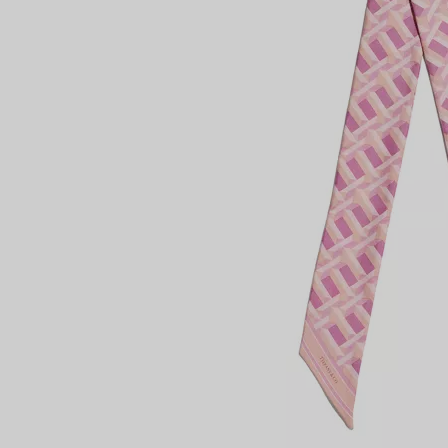
Partnerringe
Eternity Ringe
IN VEREINBAREN
inem Tiffany-Diamantenexperten.