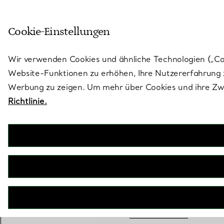
Treten Sie ein in die Welt von 
Cookie-Einstellungen
Gehen Sie auf die Seite „Stores“
Wir verwenden Cookies und ähnliche Technologien („Cook
Website-Funktionen zu erhöhen, Ihre Nutzererfahrung z
Werbung zu zeigen. Um mehr über Cookies und ihre Zwe
Richtlinie.
Tiffany T True
Schmaler Schal aus Seide in Kristallrosa
€ 200
inkl. MwSt
+ 1