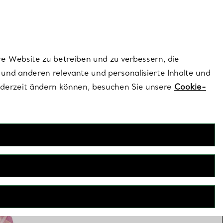
ionen und exklusive Updates an.
Kontaktieren Sie un
Melden Sie sich
re Website zu betreiben und zu verbessern, die
und anderen relevante und personalisierte Inhalte und
ederzeit ändern können, besuchen Sie unsere
Cookie-