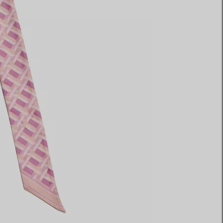
Elsa Peretti®
Tipps zur Auswahl eines
Eherings