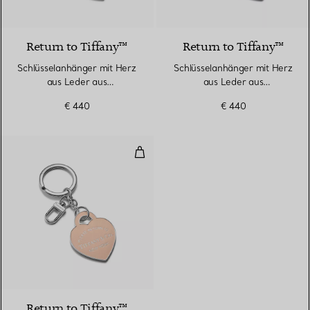
5 Farben
Return to Tiffany™
Return to Tiffany™
Schlüsselanhänger mit Herz
Schlüsselanhänger mit Herz
aus Leder aus
aus Leder aus
palladiumbeschichtetem
palladiumbeschichtetem
€ 440
€ 440
Messing
Messing
Schlüsselanhänger mit Herz aus
5 Farben
Return to Tiffany™