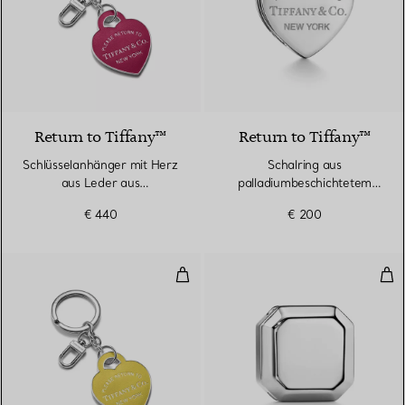
5 Farben
Return to Tiffany™
Return to Tiffany™
Schlüsselanhänger mit Herz
Schalring aus
aus Leder aus
palladiumbeschichtetem
palladiumbeschichtetem
Metall
€ 440
€ 200
Messing
Schlüsselanhänger mit Herz aus
Sch