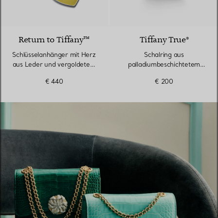
5 Farben
Return to Tiffany™
Tiffany True®
Schlüsselanhänger mit Herz
Schalring aus
aus Leder und vergoldetem
palladiumbeschichtetem
Messing
Metall
€ 440
€ 200