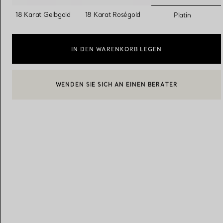
ausgewäh
18 Karat Gelbgold
18 Karat Roségold
Platin
Eheringe für Damen
Eheringe für Herren
IN DEN WARENKORB LEGEN
Vereinbaren Sie Ihren
Termin
mit e
BOOK AN APPOINTMENT
EINEN KUNDENBERATER KONTAKTIEREN ODER EINEN TERM