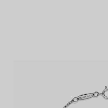
lt
Partnerringe
Eternity Ringe
inem Tiffany-Diamantenexperten.
IN VEREINBAREN