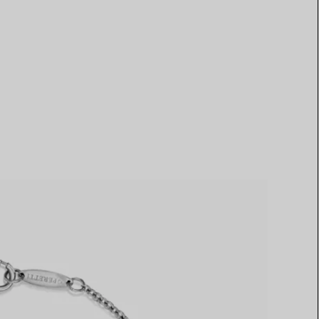
Elsa Peretti®
Tipps zur Auswahl eines
Eherings