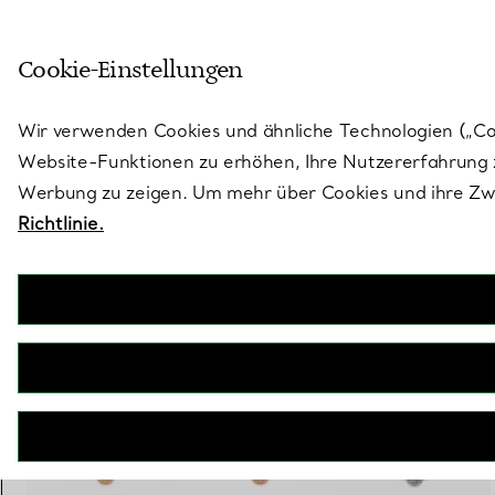
Treten Sie ein in die Welt von 
Cookie-Einstellungen
Gehen Sie auf die Seite „Stores“
Wir verwenden Cookies und ähnliche Technologien („Cook
Website-Funktionen zu erhöhen, Ihre Nutzererfahrung z
Werbung zu zeigen. Um mehr über Cookies und ihre Zwe
Richtlinie.
Elsa Peretti®
Bean design Armband in Platin mit Diamanten
€ 4.800
inkl. MwSt