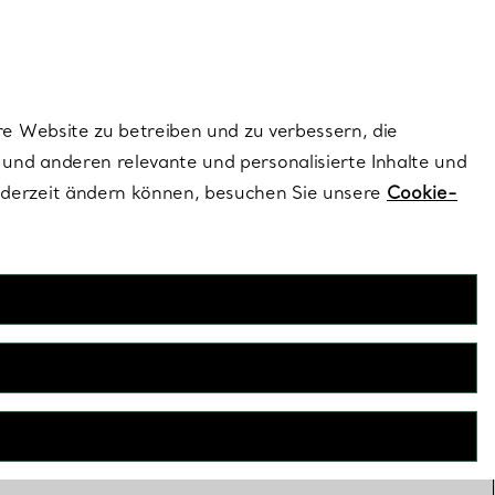
ionen und exklusive Updates an.
Kontaktieren Sie un
Melden Sie sich
re Website zu betreiben und zu verbessern, die
und anderen relevante und personalisierte Inhalte und
ederzeit ändern können, besuchen Sie unsere
Cookie-