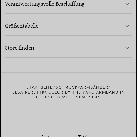
Verantwortungsvolle Beschaffung
Größentabelle
KONTAKTIEREN SIE UNS
MEHR ERFAHREN
Store finden
MEHR ERFAHREN
EINEN STORE IN IHRER NÄHE FINDEN
STARTSEITE
SCHMUCK
ARMBÄNDER
ELSA PERETTI®:COLOR BY THE YARD ARMBAND IN
GELBGOLD MIT EINEM RUBIN