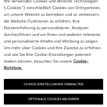
Wir verwenden Cookies und ähnliche Technologien
(„Cookies“), einschließlich Cookies von Drittparteien,
SERVICES
um unsere Website zu betreiben und zu verbessern,
die Website-Funktionen zu erhöhen, Ihre
Nutzererfahrung zu personalisieren, Analysen
ÜBER TIFFANY & CO.
durchzuführen und um Ihnen und anderen relevante
und personalisierte Inhalte und Werbung zu zeigen.
Um mehr über Cookies und ihre Zwecke zu erfahren
RECHTLICHE HINWEISE
und wie Sie Ihre Cookie-Einstellungen jederzeit
ändern können, besuchen Sie unsere
Cookie-
Richtlinie.
FOLGEN SIE UNS
COOKIE-EINSTELLUNGEN VERWALTEN
Standort ändern:
OPTIONALE COOKIES ABLEHNEN
T&Co. 2026