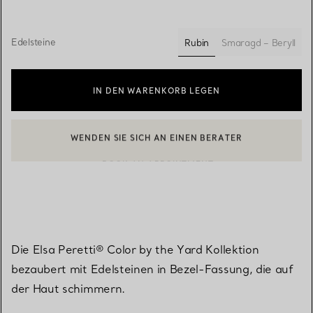
Edelsteine
Rubin
Smaragd – Beryll
ausgewählt
IN DEN WARENKORB LEGEN
WENDEN SIE SICH AN EINEN BERATER
BOOK AN APPOINTMENT
EINEN KUNDENBERATER KONTAKTIEREN ODER EINEN TERMI
Die Elsa Peretti® Color by the Yard Kollektion
bezaubert mit Edelsteinen in Bezel-Fassung, die auf
der Haut schimmern.