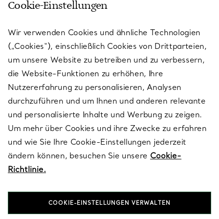
Cookie-Einstellungen
KUNDENSERVICE
Wir verwenden Cookies und ähnliche Technologien
(„Cookies“), einschließlich Cookies von Drittparteien,
SERVICES
um unsere Website zu betreiben und zu verbessern,
die Website-Funktionen zu erhöhen, Ihre
Nutzererfahrung zu personalisieren, Analysen
ÜBER TIFFANY & CO.
durchzuführen und um Ihnen und anderen relevante
und personalisierte Inhalte und Werbung zu zeigen.
Um mehr über Cookies und ihre Zwecke zu erfahren
RECHTLICHE HINWEISE
und wie Sie Ihre Cookie-Einstellungen jederzeit
ändern können, besuchen Sie unsere
Cookie-
Richtlinie.
FOLGEN SIE UNS
COOKIE-EINSTELLUNGEN VERWALTEN
Standort ändern: