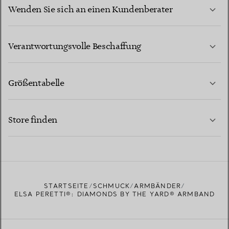
Wenden Sie sich an einen Kundenberater
MEHR ERFAHREN
Verantwortungsvolle Beschaffung
Größentabelle
KONTAKTIEREN SIE UNS
MEHR ERFAHREN
Store finden
MEHR ERFAHREN
EINEN STORE IN IHRER NÄHE FINDEN
STARTSEITE
SCHMUCK
ARMBÄNDER
ELSA PERETTI®: DIAMONDS BY THE YARD® ARMBAND