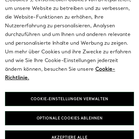
SERVICES
um unsere Website zu betreiben und zu verbessern,
die Website-Funktionen zu erhöhen, Ihre
Nutzererfahrung zu personalisieren, Analysen
ÜBER TIFFANY & CO.
durchzuführen und um Ihnen und anderen relevante
und personalisierte Inhalte und Werbung zu zeigen.
Um mehr über Cookies und ihre Zwecke zu erfahren
RECHTLICHE HINWEISE
und wie Sie Ihre Cookie-Einstellungen jederzeit
ändern können, besuchen Sie unsere
Cookie-
Richtlinie.
FOLGEN SIE UNS
COOKIE-EINSTELLUNGEN VERWALTEN
Standort ändern:
OPTIONALE COOKIES ABLEHNEN
T&Co. 2026
AKZEPTIERE ALLE