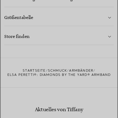
Größentabelle
KONTAKTIEREN SIE UNS
MEHR ERFAHREN
Store finden
MEHR ERFAHREN
EINEN STORE IN IHRER NÄHE FINDEN
STARTSEITE
SCHMUCK
ARMBÄNDER
ELSA PERETTI®: DIAMONDS BY THE YARD® ARMBAND
Aktuelles von Tiffany