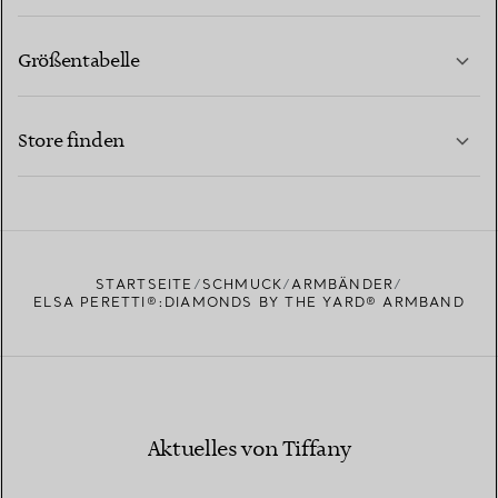
Größentabelle
KONTAKTIEREN SIE UNS
MEHR ERFAHREN
Store finden
MEHR ERFAHREN
EINEN STORE IN IHRER NÄHE FINDEN
STARTSEITE
SCHMUCK
ARMBÄNDER
ELSA PERETTI®:DIAMONDS BY THE YARD® ARMBAND
Aktuelles von Tiffany