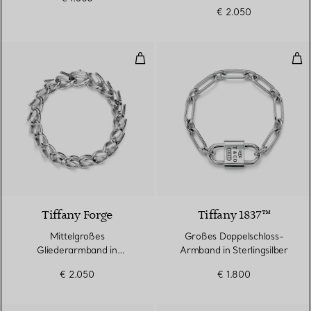
€ 2.050
Mittelgroßes Gliederarmband in h
Gro
Tiffany Forge
Tiffany 1837™
Mittelgroßes
Großes Doppelschloss-
Gliederarmband in
Armband in Sterlingsilber
hochglanzpoliertem
€ 2.050
€ 1.800
Sterlingsilber