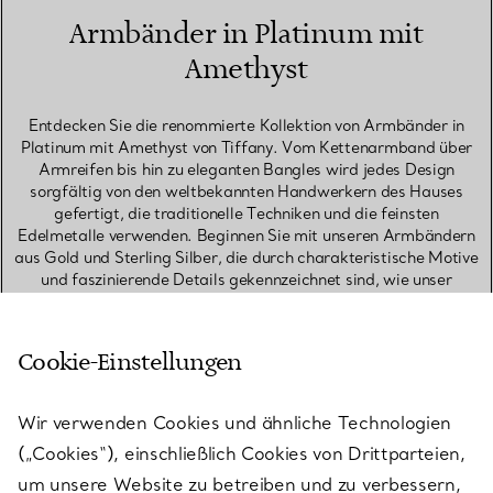
Armbänder in Platinum mit
Amethyst
Entdecken Sie die renommierte Kollektion von Armbänder in
Platinum mit Amethyst von Tiffany. Vom Kettenarmband über
Armreifen bis hin zu eleganten Bangles wird jedes Design
sorgfältig von den weltbekannten Handwerkern des Hauses
gefertigt, die traditionelle Techniken und die feinsten
Edelmetalle verwenden. Beginnen Sie mit unseren Armbändern
aus Gold und Sterling Silber, die durch charakteristische Motive
und faszinierende Details gekennzeichnet sind, wie unser
ikonisches T, das elegante Link-Design und das von Schlössern
inspirierte Symbol. Unsere Bangles sind in breiten oder schmalen
Ausführungen gestaltet und setzen ein mutiges Statement, ob sie
Cookie-Einstellungen
einzeln getragen oder als Set kombiniert werden. Entdecken Sie
Stapelarmbänder, um die perfekte Kombination zu kreieren. Zu
unseren Favoriten, die gut zusammenpassen, gehören ein
Wir verwenden Cookies und ähnliche Technologien
Diamant-Tennisarmband, ein schmales Bangle und ein
(„Cookies“), einschließlich Cookies von Drittparteien,
Kettenarmband, die einen auffälligen Kontrast der Texturen
bieten. Suchen Sie nach einem bedeutungsvollen
um unsere Website zu betreiben und zu verbessern,