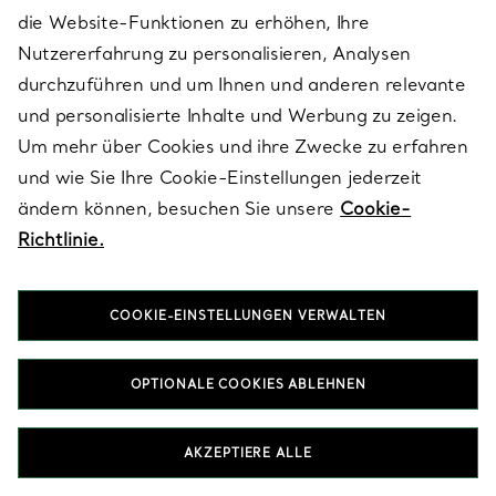
Geburtstagsgeschenk? Entdecken Sie Armbänder mit
die Website-Funktionen zu erhöhen, Ihre
Geburtssteinen, ein Geschenk, das sie über Jahre hinweg
schätzen werden. Unsere Kollektion zeitloser Designs spiegelt die
Nutzererfahrung zu personalisieren, Analysen
legendäre Erfindungsgabe und Kreativität des Hauses wider, mit
durchzuführen und um Ihnen und anderen relevante
Armbänder in Platinum mit Amethyst, die nur unsere
und personalisierte Inhalte und Werbung zu zeigen.
Handwerker sich vorstellen könnten.
Um mehr über Cookies und ihre Zwecke zu erfahren
und wie Sie Ihre Cookie-Einstellungen jederzeit
HALSKETTEN & ANHÄNGER IN PLATINUM MIT AMETHYST
ändern können, besuchen Sie unsere
Cookie-
OHRRINGE IN PLATINUM MIT AMETHYST
RINGE IN PLATINUM MIT AMETHYST
Richtlinie.
GESCHENKE FÜR SIE IN PLATINUM MIT AMETHYST
COOKIE-EINSTELLUNGEN VERWALTEN
OPTIONALE COOKIES ABLEHNEN
Nach Kategorie ansehen
AKZEPTIERE ALLE