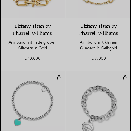
Tiffany Titan by
Tiffany Titan by
Pharrell Williams
Pharrell Williams
Armband mit mittelgroßen
Armband mit kleinen
Gliedern in Gold
Gliedern in Gelbgold
€ 10.800
€ 7.000
Kugelarmband in Silber, Tiffany
Arm
3 Farben