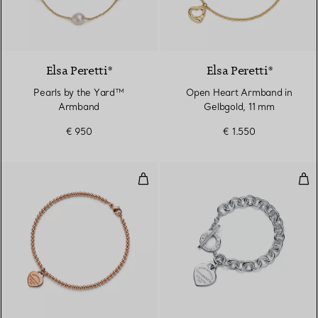
Elsa Peretti®
Elsa Peretti®
Pearls by the Yard™
Open Heart Armband in
Armband
Gelbgold, 11 mm
€ 950
€ 1.550
Kugelarmband mit Mini-Herzanhä
Arm
2 Materialien