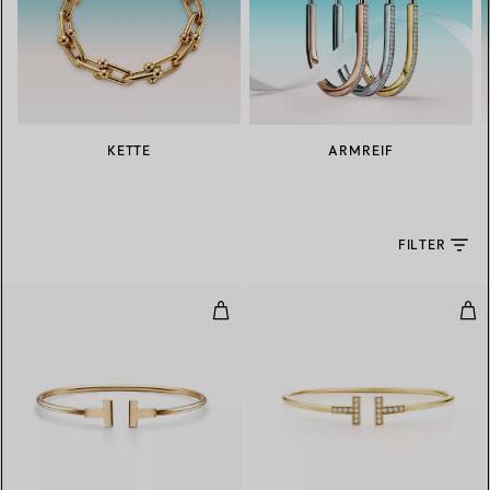
KETTE
ARMREIF
FILTER
Wire Armreif in Gelbgold
Wir