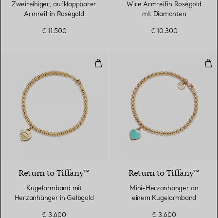
Zweireihiger, aufklappbarer
Wire Armreifin Roségold
Armreif in Roségold
mit Diamanten
€ 11.500
€ 10.300
Kugelarmband mit Herzanhänger 
Min
2 Materialien
Return to Tiffany™
Return to Tiffany™
Kugelarmband mit
Mini-Herzanhänger an
Herzanhänger in Gelbgold
einem Kugelarmband
€ 3.600
€ 3.600