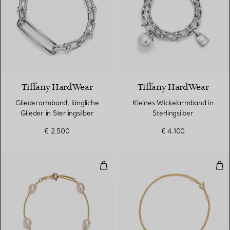
Tiffany HardWear
Tiffany HardWear
Gliederarmband, längliche
Kleines Wickelarmband in
Glieder in Sterlingsilber
Sterlingsilber
€ 2.500
€ 4.100
Pearls by the Yard™ Armband
Ope