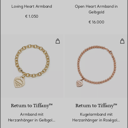
Loving Heart Armband
Open Heart Armband in
Gelbgold
€ 1.050
€ 16.000
Armband mit Herzanhänger in G
Kug
Return to Tiffany™
Return to Tiffany™
Armband mit
Kugelarmband mit
Herzanhänger in Gelbgold,
Herzanhänger in Roségold,
Medium
4 mm