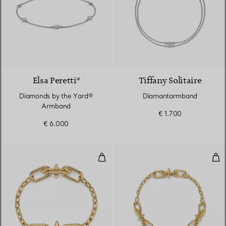
Elsa Peretti®
Tiffany Solitaire
Diamonds by the Yard®
Diamantarmband
Armband
€ 1.700
€ 6.000
Armband mit mittelgroßen Gliede
Arm