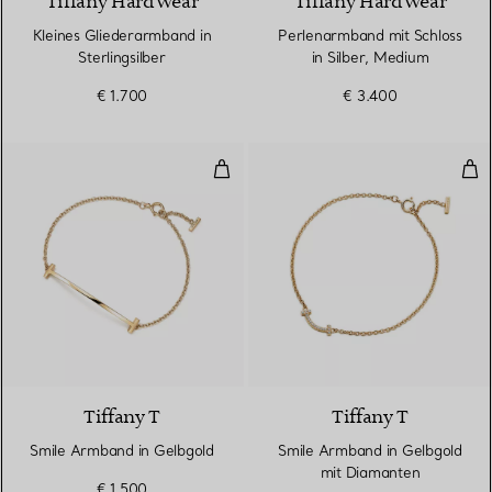
Tiffany HardWear
Tiffany HardWear
Kleines Gliederarmband in
Perlenarmband mit Schloss
Sterlingsilber
in Silber, Medium
€ 1.700
€ 3.400
Smile Armband in Gelbgold
Smi
3 Materialien
Tiffany T
Tiffany T
Smile Armband in Gelbgold
Smile Armband in Gelbgold
mit Diamanten
€ 1.500