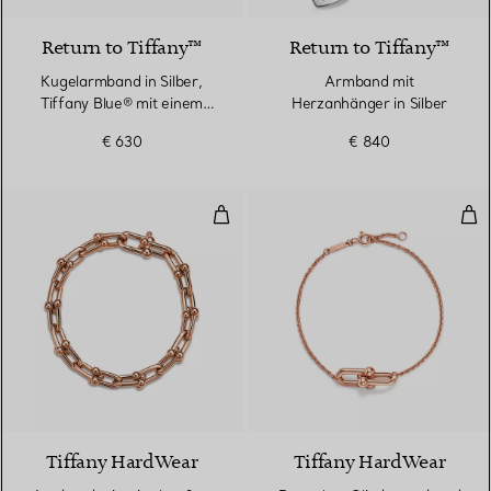
Return to Tiffany™
Return to Tiffany™
Kugelarmband in Silber,
Armband mit
Tiffany Blue® mit einem
Herzanhänger in Silber
Diamanten, 4 mm
€ 630
€ 840
Armband mit mittelgroßen Gliede
Dop
2 Materialien
Tiffany HardWear
Tiffany HardWear