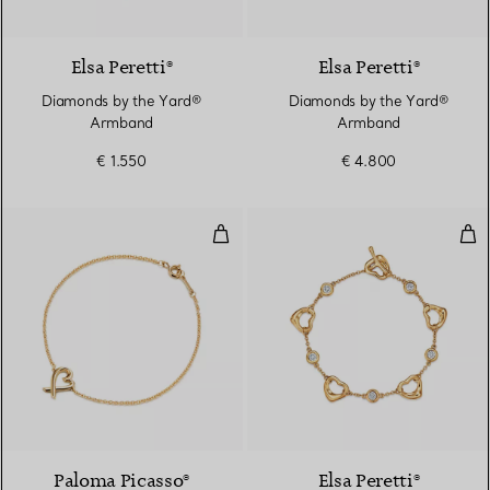
3 Materialien
Elsa Peretti®
Elsa Peretti®
Diamonds by the Yard®
Diamonds by the Yard®
Armband
Armband
€ 1.550
€ 4.800
Loving Heart Armband
Ope
Paloma Picasso®
Elsa Peretti®