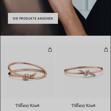
DIE PRODUKTE ANSEHEN
Zweireihiger, aufklappbarer Armr
Wir
2 Materialien
Tiffany Knot
Tiffany Knot