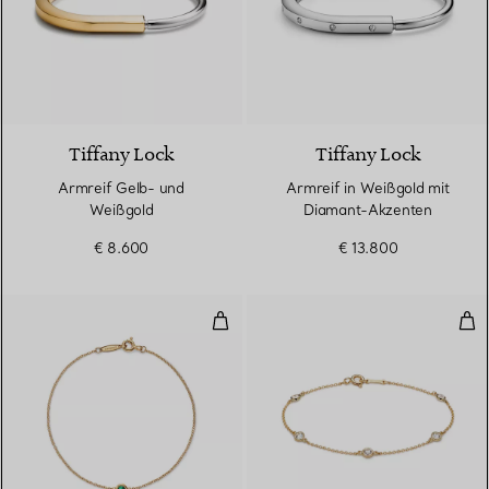
5 Materialien
Tiffany Lock
Tiffany Lock
Armreif Gelb- und
Armreif in Weißgold mit
Weißgold
Diamant-Akzenten
€ 8.600
€ 13.800
Color by the Yard Armband mit 
Dia