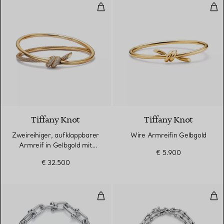
Zweireihiger, aufklappbarer Arm
Wir
3 Materialien
Tiffany Knot
Tiffany Knot
Zweireihiger, aufklappbarer
Wire Armreifin Gelbgold
Armreif in Gelbgold mit
€ 5.900
Diamanten
€ 32.500
Gliederarmband, längliche Glieder
Kle