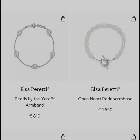
Pearls by the Yard™ Armband
Ope
Elsa Peretti®
Elsa Peretti®
Pearls by the Yard™
Open Heart Perlenarmband
Armband
€ 1.550
€ 810
Armreif in Rosé- und Weißgold
Arm