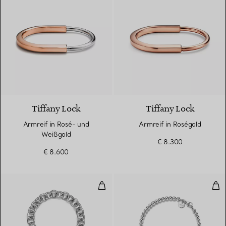
5 Materialien
Tiffany Lock
Tiffany Lock
Armreif in Rosé- und
Armreif in Roségold
Weißgold
€ 8.300
€ 8.600
Armband mit Herzanhänger in St
Kug