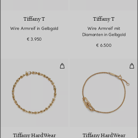
3 Materialien
Tiffany T
Tiffany T
Wire Armreif in Gelbgold
Wire Armreif mit
Diamanten in Gelbgold
€ 3.950
€ 6.500
Schmales Gliederarmband in Gel
Dop
2 Materialien
Tiffany HardWear
Tiffany HardWear