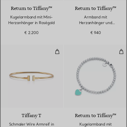
Return to Tiffany™
Return to Tiffany™
Kugelarmband mit Mini-
Armband​ mit
Herzanhänger in Roségold
Herzanhänger und
Knebelverschluss in Silber
€ 2.200
€ 940
Schmaler Wire Armreif in Gelbgo
Kug
3 Materialien
Tiffany T
Return to Tiffany™
Schmaler Wire Armreif in
Kugelarmband mit