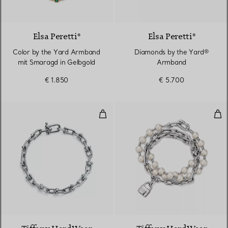
2 Materialien
Elsa Peretti®
Elsa Peretti®
Color by the Yard Armband
Diamonds by the Yard®
mit Smaragd in Gelbgold
Armband
€ 1.850
€ 5.700
Kleines Gliederarmband in Sterlin
Per