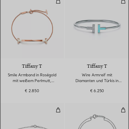
Smile Armband in Roségold mit 
Wir
Tiffany T
Tiffany T
Smile Armband in Roségold
Wire Armreif mit
mit weißem Perlmutt,
Diamanten und Türkis in
Medium
Weißgold
€ 2.850
€ 6.250
Diamonds by the Yard® Armban
Dia