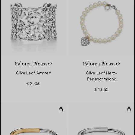
Paloma Picasso®
Paloma Picasso®
Olive Leaf Armreif
Olive Leaf Herz-
Perlenarmband
€ 2.350
€ 1.050
Armreif Gelb- und Weißgold
Arm