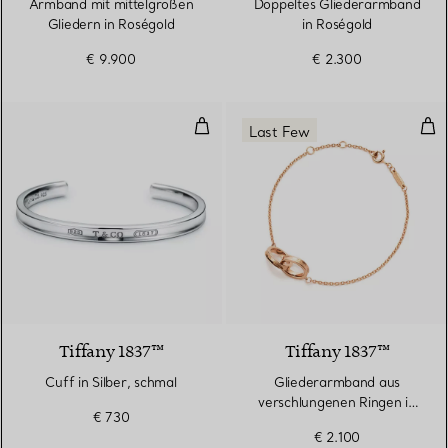
Armband mit mittelgroßen
Doppeltes Gliederarmband
Gliedern in Roségold
in Roségold
€ 9.900
€ 2.300
Cuff in Silber, schmal
Gli
Last Few
Tiffany 1837™
Tiffany 1837™
Cuff in Silber, schmal
Gliederarmband aus
verschlungenen Ringen in
€ 730
Roségold
€ 2.100