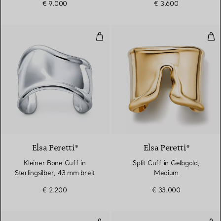
€ 9.000
€ 3.600
Kleiner Bone Cuff in Sterlingsilb
Spl
Elsa Peretti®
Elsa Peretti®
Kleiner Bone Cuff in
Split Cuff in Gelbgold,
Sterlingsilber, 43 mm breit
Medium
€ 2.200
€ 33.000