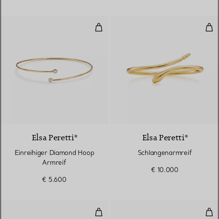
Einreihiger Diamond Hoop Armre
Sch
3 Materialien
Elsa Peretti®
Elsa Peretti®
Einreihiger Diamond Hoop
Schlangenarmreif
Armreif
€ 10.000
€ 5.600
Olive Leaf Armreif
Oli