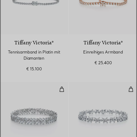
Tiffany Victoria®
Tiffany Victoria®
Tennisarmband in Platin mit
Einreihiges Armband
Diamanten
€ 25.400
€ 15.100
Vine Diamant-Armband in Platin
Clu