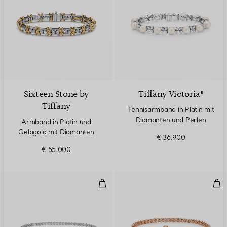
Sixteen Stone by
Tiffany Victoria®
Tiffany
Tennisarmband in Platin mit
Diamanten und Perlen
Armband in Platin und
Gelbgold mit Diamanten
€ 36.900
€ 55.000
Tennisarmband in Platin mit Di
Ein