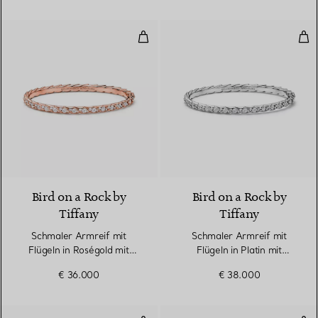
Schmaler Armreif mit Flügeln in
Sch
2 Materialien
Bird on a Rock by
Bird on a Rock by
Tiffany
Tiffany
Schmaler Armreif mit
Schmaler Armreif mit
Flügeln in Roségold mit
Flügeln in Platin mit
Diamanten
Diamanten
€ 36.000
€ 38.000