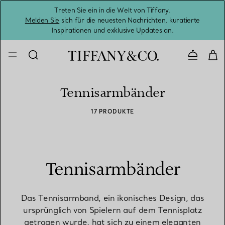
Treten Sie ein in die Welt von Tiffany.
Vom S
Melden Sie
sich für die neuesten Nachrichten, kuratierte
Inspirationen und exklusive Updates an.
Kontaktie
Tennisarmbänder
17 PRODUKTE
Tennisarmbänder
Das Tennisarmband, ein ikonisches Design, das
ursprünglich von Spielern auf dem Tennisplatz
getragen wurde, hat sich zu einem eleganten