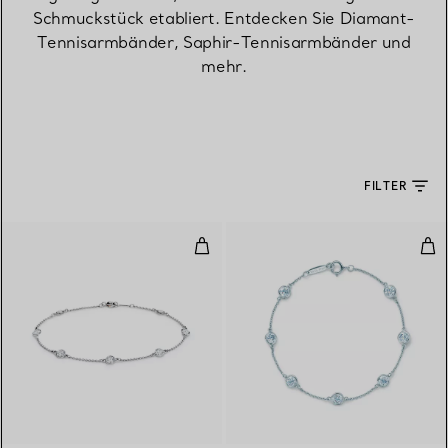
Schmuckstück etabliert. Entdecken Sie Diamant-
Tennisarmbänder, Saphir-Tennisarmbänder und
mehr.
FILTER
Diamonds by the Yard® Armban
Dia