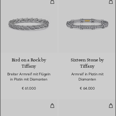
Breiter Armreif mit Flügeln in Pl
Arm
Bird on a Rock by
Sixteen Stone by
Tiffany
Tiffany
Breiter Armreif mit Flügeln
Armreif in Platin mit
in Platin mit Diamanten
Diamanten
€ 61.000
€ 64.000
Armband in Platin und Gelbgold
Ten