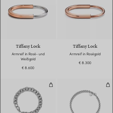
5 Materialien
Tiffany Lock
Tiffany Lock
Armreif in Rosé- und
Armreif in Roségold
Weißgold
€ 8.300
€ 8.600
Armband mit Herzanhänger in St
Kug