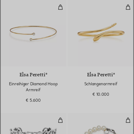
Einreihiger Diamond Hoop Armre
Sch
3 Materialien
Elsa Peretti®
Elsa Peretti®
Einreihiger Diamond Hoop
Schlangenarmreif
Armreif
€ 10.000
€ 5.600
Olive Leaf Armreif
Oli