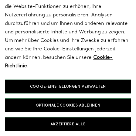
Hauses wider, mit Armbänder in Silk , die nur unsere Handwerker
die Website-Funktionen zu erhöhen, Ihre
sich vorstellen könnten.
Nutzererfahrung zu personalisieren, Analysen
durchzuführen und um Ihnen und anderen relevante
HALSKETTEN & ANHÄNGER IN SILK
und personalisierte Inhalte und Werbung zu zeigen.
OHRRINGE IN SILK
RINGE IN SILK
Um mehr über Cookies und ihre Zwecke zu erfahren
GESCHENKE FÜR SIE IN SILK
und wie Sie Ihre Cookie-Einstellungen jederzeit
ändern können, besuchen Sie unsere
Cookie-
Richtlinie.
COOKIE-EINSTELLUNGEN VERWALTEN
Nach Kategorie ansehen
OPTIONALE COOKIES ABLEHNEN
AKZEPTIERE ALLE