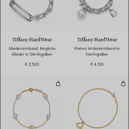
Tiffany HardWear
Tiffany HardWear
Gliederarmband, längliche
Kleines Wickelarmband in
Glieder in Sterlingsilber
Sterlingsilber
€ 2.500
€ 4.100
Pearls by the Yard™ Armband
Ope