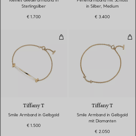
Kleines Gliederarmband in
Perlenarmband mit Schloss
Sterlingsilber
in Silber, Medium
€ 1.700
€ 3.400
Smile Armband in Gelbgold
Smi
3 Materialien
Tiffany T
Tiffany T
Smile Armband in Gelbgold
Smile Armband in Gelbgold
mit Diamanten
€ 1.500
€ 2.050