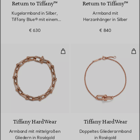
Return to Tiffany™
Return to Tiffany™
Kugelarmband in Silber,
Armband mit
Tiffany Blue® mit einem
Herzanhänger in Silber
Diamanten, 4 mm
€ 630
€ 840
Armband mit mittelgroßen Gliede
Dop
2 Materialien
Tiffany HardWear
Tiffany HardWear
Armband mit mittelgroßen
Doppeltes Gliederarmband
Gliedern in Roségold
in Roségold