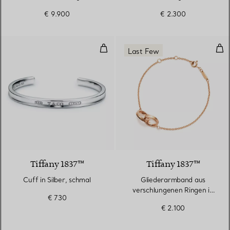
€ 9.900
€ 2.300
Cuff in Silber, schmal
Gli
Last Few
Tiffany 1837™
Tiffany 1837™
Cuff in Silber, schmal
Gliederarmband aus
verschlungenen Ringen in
€ 730
Roségold
€ 2.100