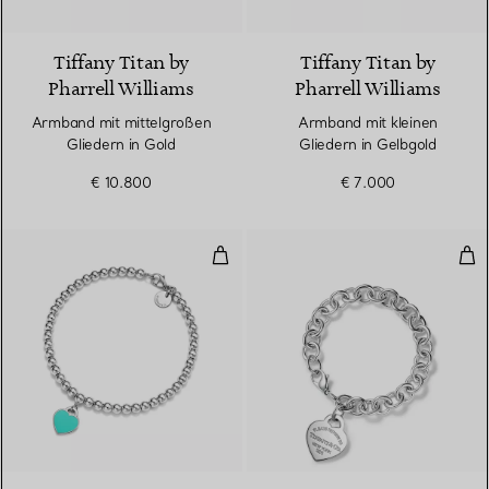
Tiffany Titan by
Tiffany Titan by
Pharrell Williams
Pharrell Williams
Armband mit mittelgroßen
Armband mit kleinen
Gliedern in Gold
Gliedern in Gelbgold
€ 10.800
€ 7.000
Kugelarmband in Silber, Tiffany
Arm
3 Farben