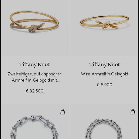
3 Materialien
Tiffany Knot
Tiffany Knot
Zweireihiger, aufklappbarer
Wire Armreifin Gelbgold
Armreif in Gelbgold mit
€ 5.900
Diamanten
€ 32.500
Gliederarmband, längliche Glieder
Kle