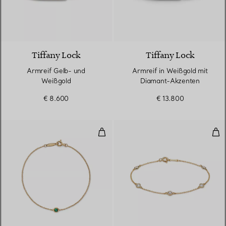
5 Materialien
Tiffany Lock
Tiffany Lock
Armreif Gelb- und
Armreif in Weißgold mit
Weißgold
Diamant-Akzenten
€ 8.600
€ 13.800
Color by the Yard Armband mit 
Dia
2 Materialien