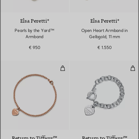
Elsa Peretti®
Elsa Peretti®
Pearls by the Yard™
Open Heart Armband in
Armband
Gelbgold, 11 mm
€ 950
€ 1.550
Kugelarmband mit Mini-Herzanhä
Arm
2 Materialien
Return to Tiffany™
Return to Tiffany™