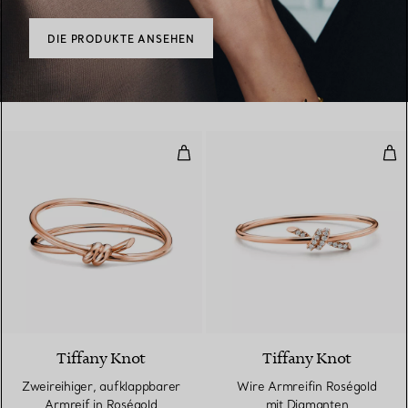
DIE PRODUKTE ANSEHEN
Zweireihiger, aufklappbarer Armr
Wir
2 Materialien
Tiffany Knot
Tiffany Knot
Zweireihiger, aufklappbarer
Wire Armreifin Roségold
Armreif in Roségold
mit Diamanten