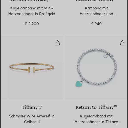
Kugelarmband mit Mini-
Armband​ mit
Herzanhänger in Roségold
Herzanhänger und
Knebelverschluss in Silber
€ 2.200
€ 940
Schmaler Wire Armreif in Gelbgo
Kug
3 Materialien
Tiffany T
Return to Tiffany™
Schmaler Wire Armreif in
Kugelarmband mit
Gelbgold
Herzanhänger in Tiffany
Blue® in Silber, 4 mm