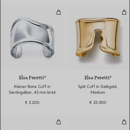
Kleiner Bone Cuff in Sterlingsilb
Spl
Elsa Peretti®
Elsa Peretti®
Kleiner Bone Cuff in
Split Cuff in Gelbgold,
Sterlingsilber, 43 mm breit
Medium
€ 2.200
€ 33.000
Smile Armband in Roségold mit 
Wir