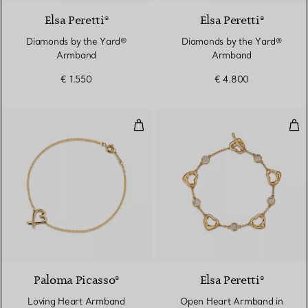
Elsa Peretti®
Elsa Peretti®
Diamonds by the Yard®
Diamonds by the Yard®
Armband
Armband
€ 1.550
€ 4.800
Loving Heart Armband
Ope
Paloma Picasso®
Elsa Peretti®
Loving Heart Armband
Open Heart Armband in