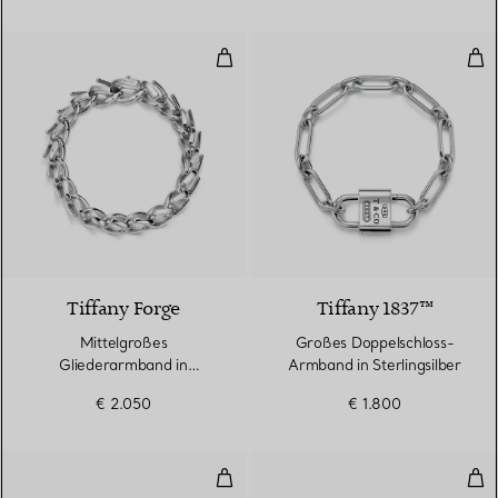
Mittelgroßes Gliederarmband in h
Gro
Tiffany Forge
Tiffany 1837™
Mittelgroßes
Großes Doppelschloss-
Gliederarmband in
Armband in Sterlingsilber
hochglanzpoliertem
€ 2.050
€ 1.800
Sterlingsilber
Zweireihiger, aufklappbarer Arm
Wir