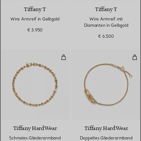
Tiffany T
Tiffany T
Wire Armreif in Gelbgold
Wire Armreif mit
Diamanten in Gelbgold
€ 3.950
€ 6.500
Schmales Gliederarmband in Gel
Dop
2 Materialien
Tiffany HardWear
Tiffany HardWear
Schmales Gliederarmband
Doppeltes Gliederarmband