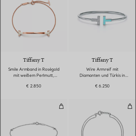
Tiffany T
Tiffany T
Smile Armband in Roségold
Wire Armreif mit
mit weißem Perlmutt,
Diamanten und Türkis in
Medium
Weißgold
€ 2.850
€ 6.250
Diamonds by the Yard® Armban
Dia