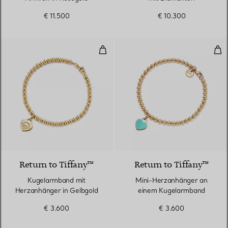
€ 11.500
€ 10.300
Kugelarmband mit Herzanhänger 
Min
2 Materialien
Return to Tiffany™
Return to Tiffany™
Kugelarmband mit
Mini-Herzanhänger an
Herzanhänger in Gelbgold
einem Kugelarmband
€ 3.600
€ 3.600