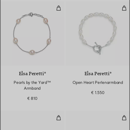
Pearls by the Yard™ Armband
Ope
Elsa Peretti®
Elsa Peretti®
Pearls by the Yard™
Open Heart Perlenarmband
Armband
€ 1.550
€ 810
Armreif in Rosé- und Weißgold
Arm