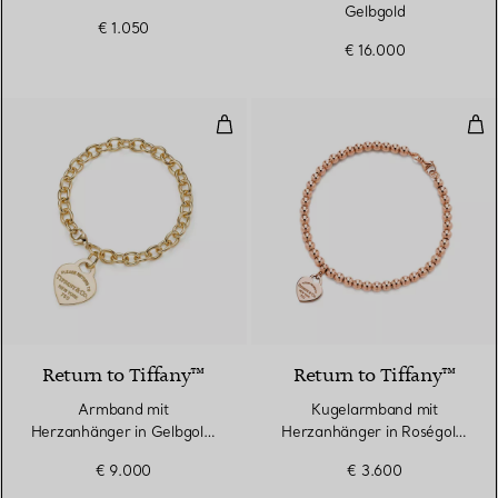
Gelbgold
€ 1.050
€ 16.000
Armband mit Herzanhänger in G
Kug
Return to Tiffany™
Return to Tiffany™
Armband mit
Kugelarmband mit
Herzanhänger in Gelbgold,
Herzanhänger in Roségold,
Medium
4 mm
€ 9.000
€ 3.600