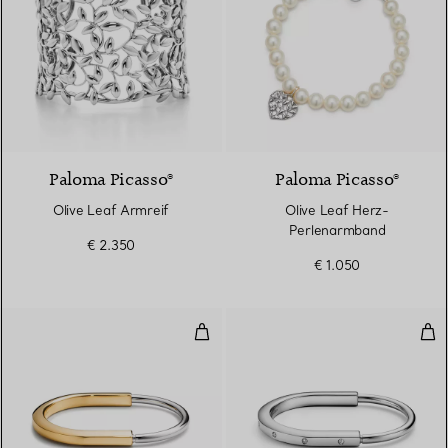
Paloma Picasso®
Paloma Picasso®
Olive Leaf Armreif
Olive Leaf Herz-
Perlenarmband
€ 2.350
€ 1.050
Armreif Gelb- und Weißgold
Arm