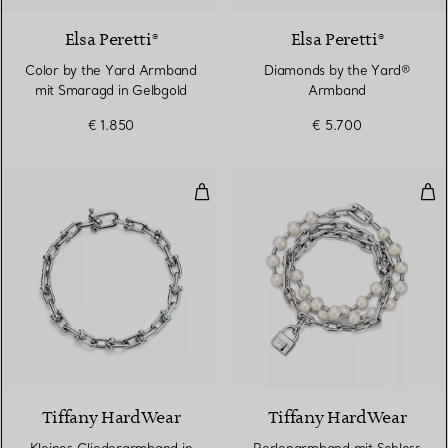
Elsa Peretti®
Elsa Peretti®
Color by the Yard Armband
Diamonds by the Yard®
mit Smaragd in Gelbgold
Armband
€ 1.850
€ 5.700
Kleines Gliederarmband in Sterlin
Per
Tiffany HardWear
Tiffany HardWear