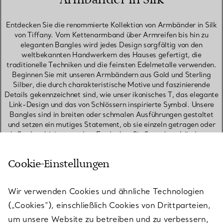
Entdecken Sie die renommierte Kollektion von Armbänder in Silk
von Tiffany. Vom Kettenarmband über Armreifen bis hin zu
eleganten Bangles wird jedes Design sorgfältig von den
weltbekannten Handwerkern des Hauses gefertigt, die
traditionelle Techniken und die feinsten Edelmetalle verwenden.
Beginnen Sie mit unseren Armbändern aus Gold und Sterling
Silber, die durch charakteristische Motive und faszinierende
Details gekennzeichnet sind, wie unser ikonisches T, das elegante
Link-Design und das von Schlössern inspirierte Symbol. Unsere
Bangles sind in breiten oder schmalen Ausführungen gestaltet
und setzen ein mutiges Statement, ob sie einzeln getragen oder
als Set kombiniert werden. Entdecken Sie Stapelarmbänder, um
die perfekte Kombination zu kreieren. Zu unseren Favoriten, die
gut zusammenpassen, gehören ein Diamant-Tennisarmband, ein
Cookie-Einstellungen
schmales Bangle und ein Kettenarmband, die einen auffälligen
Kontrast der Texturen bieten. Suchen Sie nach einem
bedeutungsvollen Geburtstagsgeschenk? Entdecken Sie
Wir verwenden Cookies und ähnliche Technologien
Armbänder mit Geburtssteinen, ein Geschenk, das sie über Jahre
hinweg schätzen werden. Unsere Kollektion zeitloser Designs
(„Cookies“), einschließlich Cookies von Drittparteien,
spiegelt die legendäre Erfindungsgabe und Kreativität des
um unsere Website zu betreiben und zu verbessern,