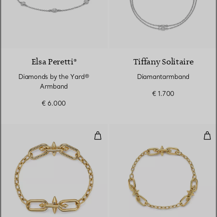
Elsa Peretti®
Tiffany Solitaire
Diamonds by the Yard®
Diamantarmband
Armband
€ 1.700
€ 6.000
Armband mit mittelgroßen Gliede
Arm