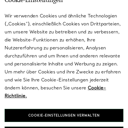
Cookie-Einstellungen
KUNDENSERVICE
Wir verwenden Cookies und ähnliche Technologien
(„Cookies“), einschließlich Cookies von Drittparteien,
SERVICES
um unsere Website zu betreiben und zu verbessern,
die Website-Funktionen zu erhöhen, Ihre
Nutzererfahrung zu personalisieren, Analysen
ÜBER TIFFANY & CO.
durchzuführen und um Ihnen und anderen relevante
und personalisierte Inhalte und Werbung zu zeigen.
Um mehr über Cookies und ihre Zwecke zu erfahren
RECHTLICHE HINWEISE
und wie Sie Ihre Cookie-Einstellungen jederzeit
ändern können, besuchen Sie unsere
Cookie-
Richtlinie.
FOLGEN SIE UNS
COOKIE-EINSTELLUNGEN VERWALTEN
Standort ändern: