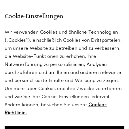
Cookie-Einstellungen
KUNDENSERVICE
Wir verwenden Cookies und ähnliche Technologien
(„Cookies“), einschließlich Cookies von Drittparteien,
SERVICES
um unsere Website zu betreiben und zu verbessern,
die Website-Funktionen zu erhöhen, Ihre
Nutzererfahrung zu personalisieren, Analysen
ÜBER TIFFANY & CO.
durchzuführen und um Ihnen und anderen relevante
und personalisierte Inhalte und Werbung zu zeigen.
Um mehr über Cookies und ihre Zwecke zu erfahren
RECHTLICHE HINWEISE
und wie Sie Ihre Cookie-Einstellungen jederzeit
ändern können, besuchen Sie unsere
Cookie-
Richtlinie.
FOLGEN SIE UNS