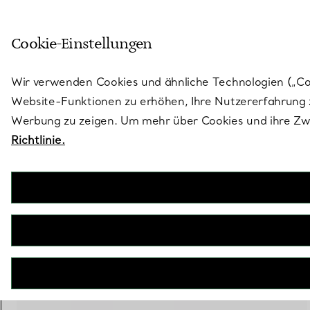
Treten Sie ein in die Welt von 
Cookie-Einstellungen
Gehen Sie auf die Seite „Stores“
Wir verwenden Cookies und ähnliche Technologien („Cook
Website-Funktionen zu erhöhen, Ihre Nutzererfahrung z
Werbung zu zeigen. Um mehr über Cookies und ihre Zwe
Richtlinie.
Tiffany Lock
Schmaler Armreif Gelb- und Weißgold
€ 5.400
inkl. MwSt