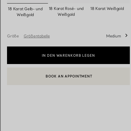
ausgewählt
18 Karat Rosé- und
18 Karat Weißgold
18 Karat Gelb- und
Weißgold
Weißgold
Eheringe für Damen
Eheringe für Herren
Größe
Größentabelle
Medium
Vereinbaren Sie Ihren
Termin
mit e
IN DEN WARENKORB LEGEN
BOOK AN APPOINTMENT
EINEN KUNDENBERATER KONTAKTIEREN ODER EINEN TERM