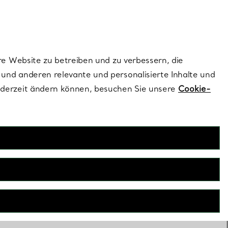
ionen und exklusive Updates an.
Kontaktieren Sie un
Melden Sie sich
re Website zu betreiben und zu verbessern, die
und anderen relevante und personalisierte Inhalte und
ederzeit ändern können, besuchen Sie unsere
Cookie-