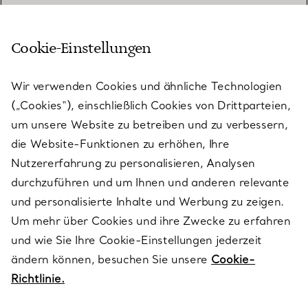
Cookie-Einstellungen
KUNDENSERVICE
Wir verwenden Cookies und ähnliche Technologien
(„Cookies“), einschließlich Cookies von Drittparteien,
SERVICES
um unsere Website zu betreiben und zu verbessern,
die Website-Funktionen zu erhöhen, Ihre
Nutzererfahrung zu personalisieren, Analysen
ÜBER TIFFANY & CO.
durchzuführen und um Ihnen und anderen relevante
und personalisierte Inhalte und Werbung zu zeigen.
Um mehr über Cookies und ihre Zwecke zu erfahren
RECHTLICHE HINWEISE
und wie Sie Ihre Cookie-Einstellungen jederzeit
ändern können, besuchen Sie unsere
Cookie-
Richtlinie.
FOLGEN SIE UNS