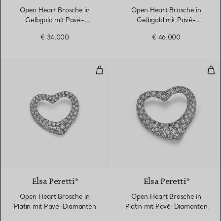
Open Heart Brosche in
Open Heart Brosche in
Gelbgold mit Pavé-
Gelbgold mit Pavé-
Diamanten
Diamanten
€ 34.000
€ 46.000
Open Heart Brosche in Platin m
Ope
3 Materialien
Elsa Peretti®
Elsa Peretti®
Open Heart Brosche in
Open Heart Brosche in
Platin mit Pavé-Diamanten
Platin mit Pavé-Diamanten