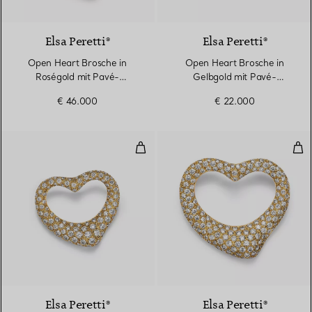
3 Materialien
Elsa Peretti®
Elsa Peretti®
Open Heart Brosche in
Open Heart Brosche in
Roségold mit Pavé-
Gelbgold mit Pavé-
Diamanten
Diamanten
€ 46.000
€ 22.000
Open Heart Brosche in Gelbgold
Ope
3 Materialien
Elsa Peretti®
Elsa Peretti®