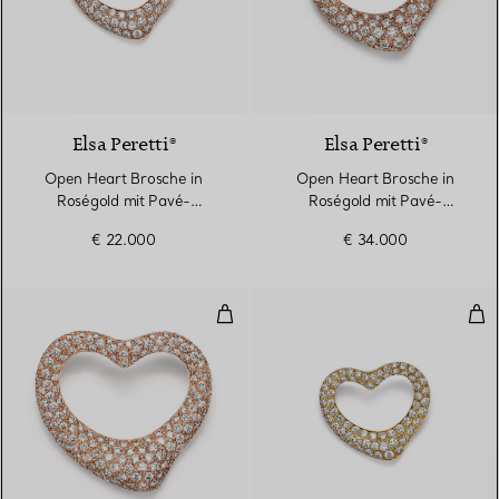
3 Materialien
Elsa Peretti®
Elsa Peretti®
Open Heart Brosche in
Open Heart Brosche in
Roségold mit Pavé-
Roségold mit Pavé-
Diamanten
Diamanten
€ 22.000
€ 34.000
Open Heart Brosche in Roségold
Ope