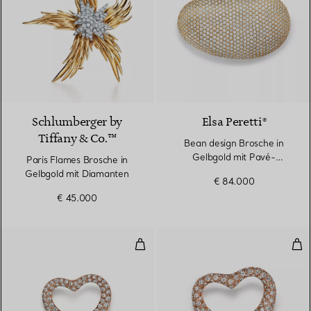
Schlumberger by
Elsa Peretti®
Tiffany & Co.™
Bean design Brosche in
Gelbgold mit Pavé-
Paris Flames Brosche in
Diamanten
Gelbgold mit Diamanten
€ 84.000
€ 45.000
Open Heart Brosche in Roségold
Ope