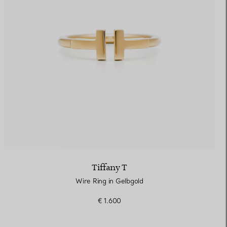
Elsa Peretti®
Tipps zur Auswahl eines
Eherings
Tiffany T
Wire Ring in Gelbgold
€ 1.600