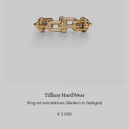
Partnerringe
Eternity Ringe
inem Tiffany-Diamantenexperten.
Tiffany HardWear
Ring mit extrakleinen Gliedern in Gelbgold
€ 3.000