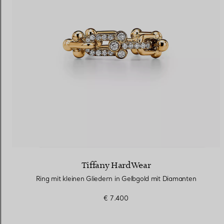
Eheringe für Damen
Eheringe für Herren
Vereinbaren Sie Ihren
Termin
mit e
Tiffany HardWear
Ring mit kleinen Gliedern in Gelbgold mit Diamanten
€ 7.400