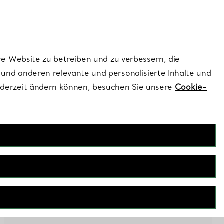
ionen und exklusive Updates an.
Kontaktieren Sie 
Melden Sie si
re Website zu betreiben und zu verbessern, die
und anderen relevante und personalisierte Inhalte und
ederzeit ändern können, besuchen Sie unsere
Cookie-