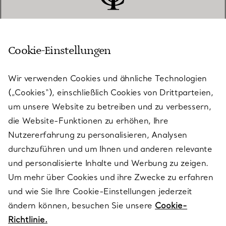
Cookie-Einstellungen
KUNDENSERVICE
Wir verwenden Cookies und ähnliche Technologien
(„Cookies“), einschließlich Cookies von Drittparteien,
SERVICES
um unsere Website zu betreiben und zu verbessern,
die Website-Funktionen zu erhöhen, Ihre
Nutzererfahrung zu personalisieren, Analysen
ÜBER TIFFANY & CO.
durchzuführen und um Ihnen und anderen relevante
und personalisierte Inhalte und Werbung zu zeigen.
Um mehr über Cookies und ihre Zwecke zu erfahren
RECHTLICHE HINWEISE
und wie Sie Ihre Cookie-Einstellungen jederzeit
ändern können, besuchen Sie unsere
Cookie-
Richtlinie.
FOLGEN SIE UNS