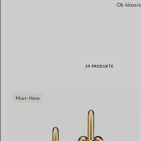
Ob klassi
Eheringe für Damen
Eheringe für Herren
Vereinbaren Sie Ihren
Termin
mit e
29 PRODUKTE
Must-Have