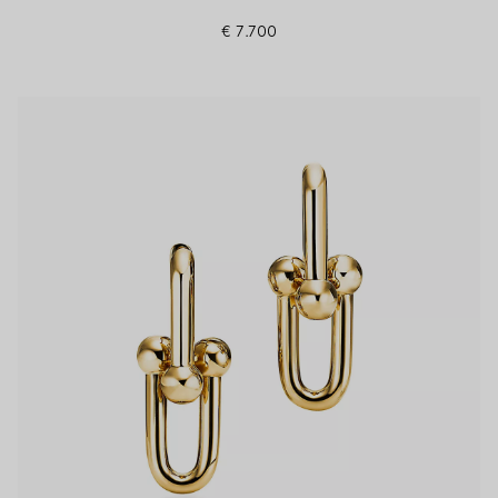
€ 7.700