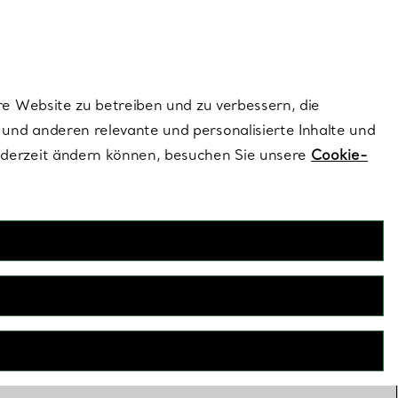
ionen und exklusive Updates an.
Kontaktieren Sie 
Melden Sie si
re Website zu betreiben und zu verbessern, die
und anderen relevante und personalisierte Inhalte und
ederzeit ändern können, besuchen Sie unsere
Cookie-
e-