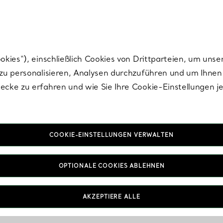
Tiffany.
Melden Sie
sich für die neuesten Nachrichten, kuratierte Inspirat
ies“), einschließlich Cookies von Drittparteien, um unse
u personalisieren, Analysen durchzuführen und um Ihnen 
cke zu erfahren und wie Sie Ihre Cookie-Einstellungen j
COOKIE-EINSTELLUNGEN VERWALTEN
hrhänger und Dangl
OPTIONALE COOKIES ABLEHNEN
Ohrringe
AKZEPTIERE ALLE