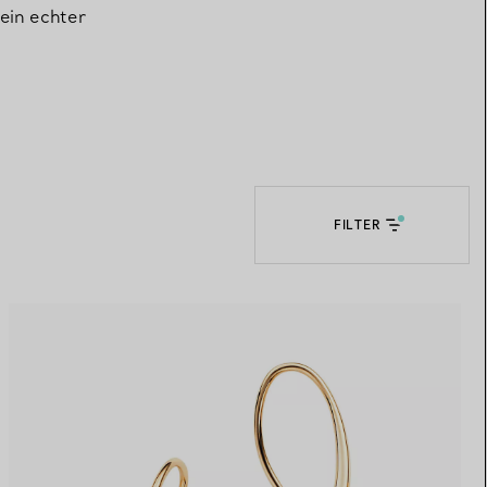
ein echter
Elsa Peretti®
Tipps zur Auswahl eines
Eherings
FILTER