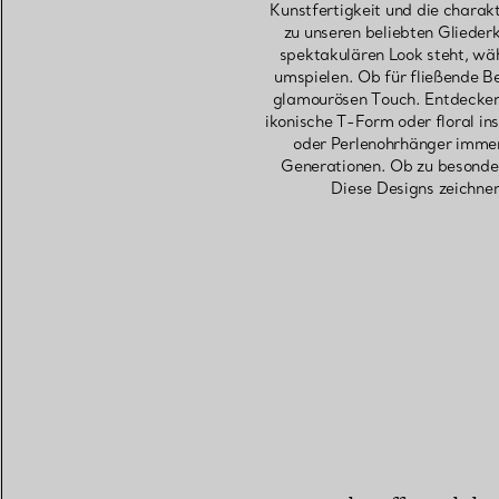
Kunstfertigkeit und die charak
zu unseren beliebten Glieder
spektakulären Look steht, wäh
umspielen. Ob für fließende B
glamourösen Touch. Entdecken 
ikonische T-Form oder floral i
oder Perlenohrhänger immer 
Generationen. Ob zu besonde
Diese Designs zeichne