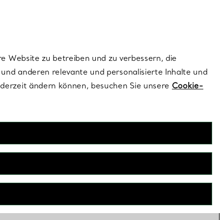
ionen und exklusive Updates an.
Kontaktieren Sie 
Melden Sie si
re Website zu betreiben und zu verbessern, die
und anderen relevante und personalisierte Inhalte und
ederzeit ändern können, besuchen Sie unsere
Cookie-
e-