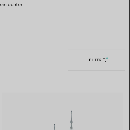
ein echter
Elsa Peretti®
Tipps zur Auswahl eines
Eherings
FILTER