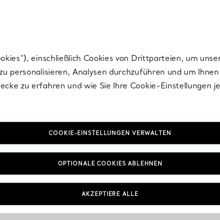
Tiffany.
Melden Sie
sich für die neuesten Nachrichten, kuratierte Inspirat
ies“), einschließlich Cookies von Drittparteien, um unse
u personalisieren, Analysen durchzuführen und um Ihnen 
cke zu erfahren und wie Sie Ihre Cookie-Einstellungen j
COOKIE-EINSTELLUNGEN VERWALTEN
hrhänger und Dangl
OPTIONALE COOKIES ABLEHNEN
Ohrringe
AKZEPTIERE ALLE