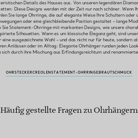
teristischen Details des Hauses aus. Von unseren legendären Diamant
ketten: Diese Designs werden mit der Zeit nur noch schöner. Wenn I
len Sie lange Ohrringe, die auf elegante Weise Ihre Schultern oder 
ewegungen oder eine gleichbleibende Position gestaltet – lange Mode
Sie Statement-Ohrringe mit markanten Designs, wie unsere charakt
nspirierte Silhouetten. Wenn es um klassische Eleganz geht, sind un
eine ausgezeichnete Wahl – und das nicht nur für heute, sondern als
ren Anlässen oder im Alltag: Elegante Ohrhänger runden jeden Loo
n sich durch ihre Mischung aus Erfindungsreichtum und renommiert
OHRSTECKER
CREOLEN
STATEMENT-OHRRINGE
BRAUTSCHMUCK
Häufig gestellte Fragen zu Ohrhängern