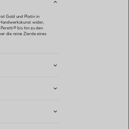
t Gold und Platin in
er Handwerkskunst wider,
Peretti® bis hin zu den
er die reine Zierde eines