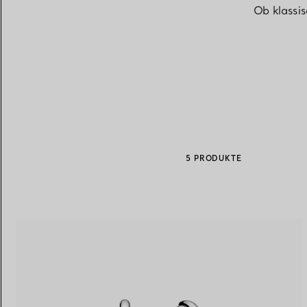
Ob klassi
Eheringe für Damen
Eheringe für Herren
Vereinbaren Sie Ihren
Termin
mit e
5 PRODUKTE