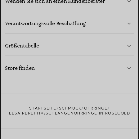
Wenden Sie sich an einen Kundenberater
MEHR ERFAHREN
Verantwortungsvolle Beschaffung
Größentabelle
KONTAKTIEREN SIE UNS
MEHR ERFAHREN
Store finden
MEHR ERFAHREN
EINEN STORE IN IHRER NÄHE FINDEN
STARTSEITE
SCHMUCK
OHRRINGE
ELSA PERETTI®:SCHLANGENOHRRINGE IN ROSÉGOLD