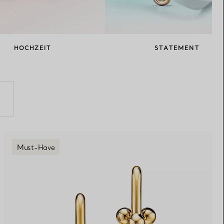
Elsa Peretti®
Tipps zur Auswahl eines
Eherings
HOCHZEIT
STATEMENT
Must-Have