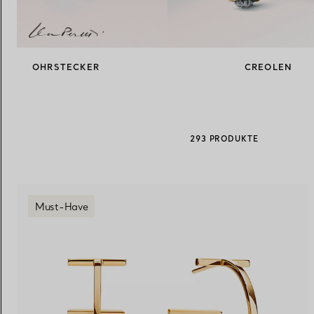
Eheringe für Damen
Eheringe für Herren
OHRSTECKER
CREOLEN
Vereinbaren Sie Ihren
Termin
mit e
293 PRODUKTE
Must-Have