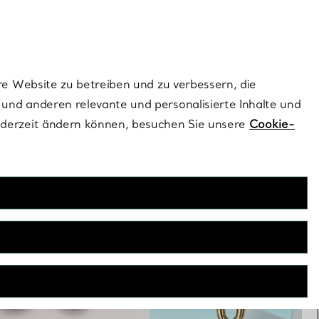
ionen und exklusive Updates an.
Kontaktieren Sie 
Melden Sie si
re Website zu betreiben und zu verbessern, die
und anderen relevante und personalisierte Inhalte und
ederzeit ändern können, besuchen Sie unsere
Cookie-