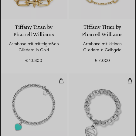
Tiffany Titan by
Tiffany Titan by
Pharrell Williams
Pharrell Williams
Armband mit mittelgroßen
Armband mit kleinen
Gliedern in Gold
Gliedern in Gelbgold
€ 10.800
€ 7.000
Kugelarmband in Silber, Tiffany
Arm
3 Farben