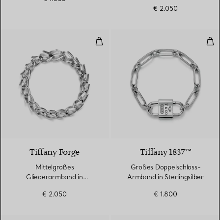
€ 2.050
Mittelgroßes Gliederarmband in h
Gro
Tiffany Forge
Tiffany 1837™
Mittelgroßes
Großes Doppelschloss-
Gliederarmband in
Armband in Sterlingsilber
hochglanzpoliertem
€ 2.050
€ 1.800
Sterlingsilber