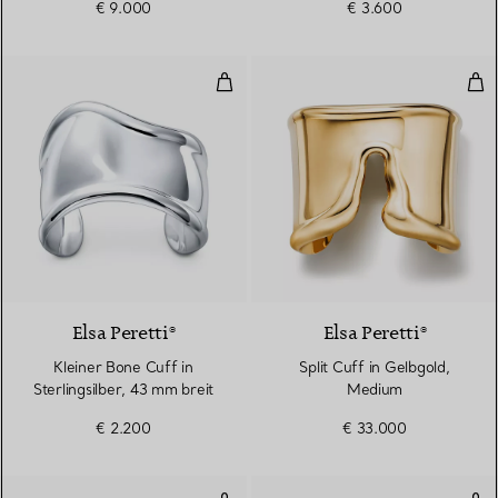
€ 9.000
€ 3.600
Kleiner Bone Cuff in Sterlingsilb
Spl
Elsa Peretti®
Elsa Peretti®
Kleiner Bone Cuff in
Split Cuff in Gelbgold,
Sterlingsilber, 43 mm breit
Medium
€ 2.200
€ 33.000