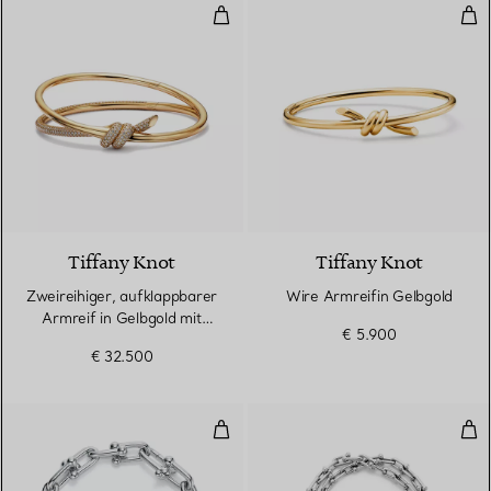
Zweireihiger, aufklappbarer Arm
Wir
3 Materialien
Tiffany Knot
Tiffany Knot
Zweireihiger, aufklappbarer
Wire Armreifin Gelbgold
Armreif in Gelbgold mit
€ 5.900
Diamanten
€ 32.500
Gliederarmband, längliche Glieder
Kle