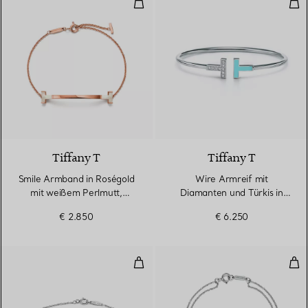
Smile Armband in Roségold mit 
Wir
Tiffany T
Tiffany T
Smile Armband in Roségold
Wire Armreif mit
mit weißem Perlmutt,
Diamanten und Türkis in
Medium
Weißgold
€ 2.850
€ 6.250
Diamonds by the Yard® Armban
Dia