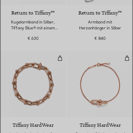
Return to Tiffany™
Return to Tiffany™
Kugelarmband in Silber,
Armband mit
Tiffany Blue® mit einem
Herzanhänger in Silber
Diamanten, 4 mm
€ 630
€ 840
Armband mit mittelgroßen Gliede
Dop
2 Materialien
Tiffany HardWear
Tiffany HardWear