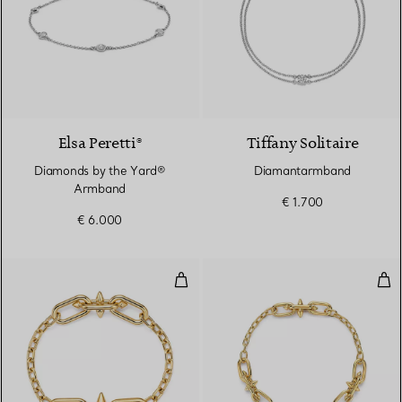
Elsa Peretti®
Tiffany Solitaire
Diamonds by the Yard®
Diamantarmband
Armband
€ 1.700
€ 6.000
Armband mit mittelgroßen Gliede
Arm