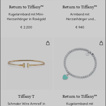
Return to Tiffany™
Return to Tiffany™
Kugelarmband mit Mini-
Armband​ mit
Herzanhänger in Roségold
Herzanhänger und
Knebelverschluss in Silber
€ 2.200
€ 940
Schmaler Wire Armreif in Gelbgo
Kug
3 Materialien
Tiffany T
Return to Tiffany™
Schmaler Wire Armreif in
Kugelarmband mit