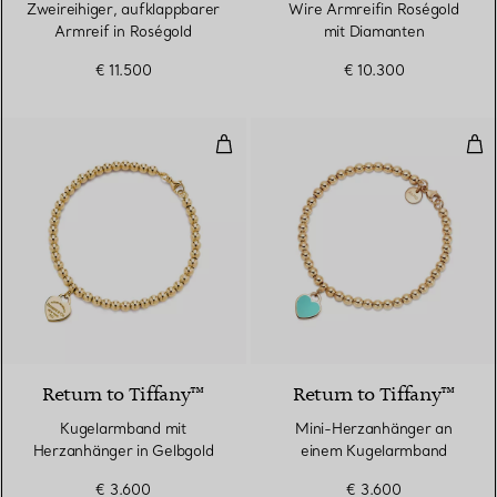
Zweireihiger, aufklappbarer
Wire Armreifin Roségold
Armreif in Roségold
mit Diamanten
€ 11.500
€ 10.300
Kugelarmband mit Herzanhänger 
Min
2 Materialien
Return to Tiffany™
Return to Tiffany™
Kugelarmband mit
Mini-Herzanhänger an
Herzanhänger in Gelbgold
einem Kugelarmband
€ 3.600
€ 3.600