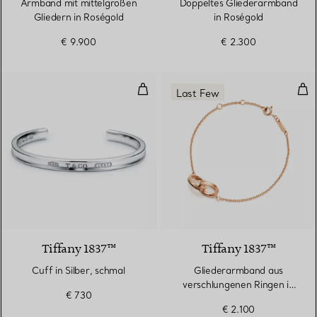
Armband mit mittelgroßen
Doppeltes Gliederarmband
Gliedern in Roségold
in Roségold
€ 9.900
€ 2.300
Cuff in Silber, schmal
Gli
Last Few
Tiffany 1837™
Tiffany 1837™
Cuff in Silber, schmal
Gliederarmband aus
verschlungenen Ringen in
€ 730
Roségold
€ 2.100