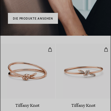
DIE PRODUKTE ANSEHEN
Zweireihiger, aufklappbarer Armr
Wir
2 Materialien
Tiffany Knot
Tiffany Knot