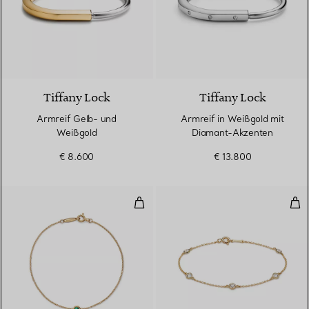
5 Materialien
Tiffany Lock
Tiffany Lock
Armreif Gelb- und
Armreif in Weißgold mit
Weißgold
Diamant-Akzenten
€ 8.600
€ 13.800
Color by the Yard Armband mit 
Dia