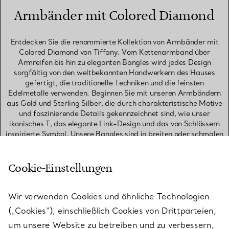
Armbänder mit Colored Diamond
Entdecken Sie die renommierte Kollektion von Armbänder mit
Colored Diamond von Tiffany. Vom Kettenarmband über
Armreifen bis hin zu eleganten Bangles wird jedes Design
sorgfältig von den weltbekannten Handwerkern des Hauses
gefertigt, die traditionelle Techniken und die feinsten
Edelmetalle verwenden. Beginnen Sie mit unseren Armbändern
aus Gold und Sterling Silber, die durch charakteristische Motive
und faszinierende Details gekennzeichnet sind, wie unser
ikonisches T, das elegante Link-Design und das von Schlössern
inspirierte Symbol. Unsere Bangles sind in breiten oder schmalen
Ausführungen gestaltet und setzen ein mutiges Statement, ob sie
einzeln getragen oder als Set kombiniert werden. Entdecken Sie
Stapelarmbänder, um die perfekte Kombination zu kreieren. Zu
Cookie-Einstellungen
unseren Favoriten, die gut zusammenpassen, gehören ein
Diamant-Tennisarmband, ein schmales Bangle und ein
Kettenarmband, die einen auffälligen Kontrast der Texturen
Wir verwenden Cookies und ähnliche Technologien
bieten. Suchen Sie nach einem bedeutungsvollen
(„Cookies“), einschließlich Cookies von Drittparteien,
Geburtstagsgeschenk? Entdecken Sie Armbänder mit
um unsere Website zu betreiben und zu verbessern,
Geburtssteinen, ein Geschenk, das sie über Jahre hinweg