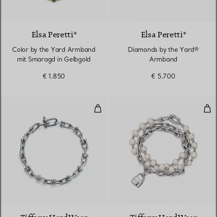
2 Materialien
Elsa Peretti®
Elsa Peretti®
Color by the Yard Armband
Diamonds by the Yard®
mit Smaragd in Gelbgold
Armband
€ 1.850
€ 5.700
Kleines Gliederarmband in Sterlin
Per