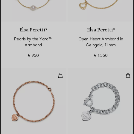
Elsa Peretti®
Elsa Peretti®
Pearls by the Yard™
Open Heart Armband in
Armband
Gelbgold, 11 mm
€ 950
€ 1.550
Kugelarmband mit Mini-Herzanhä
Arm
2 Materialien