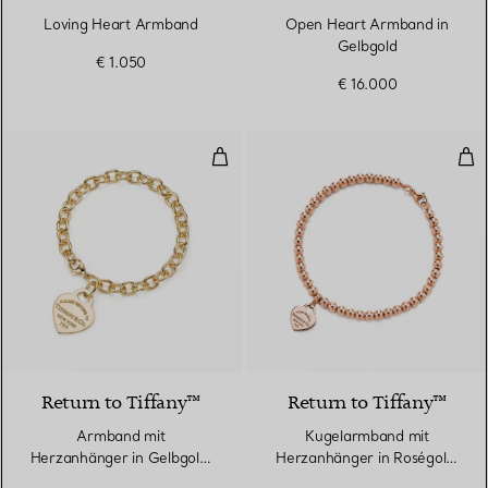
Loving Heart Armband
Open Heart Armband in
Gelbgold
€ 1.050
€ 16.000
Armband mit Herzanhänger in G
Kug
Return to Tiffany™
Return to Tiffany™
Armband mit
Kugelarmband mit
Herzanhänger in Gelbgold,
Herzanhänger in Roségold,
Medium
4 mm