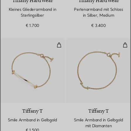
Tiffany HardWear
Tiffany HardWear
Kleines Gliederarmband in
Perlenarmband mit Schloss
Sterlingsilber
in Silber, Medium
€ 1.700
€ 3.400
Smile Armband in Gelbgold
Smi
3 Materialien
Tiffany T
Tiffany T
Smile Armband in Gelbgold
Smile Armband in Gelbgold
mit Diamanten
€ 1.500