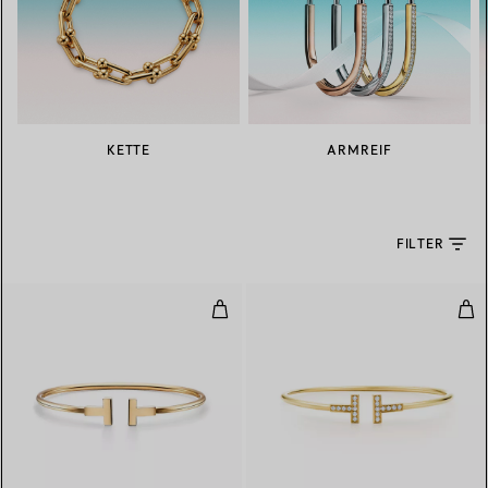
KETTE
ARMREIF
FILTER
Wire Armreif in Gelbgold
Wir