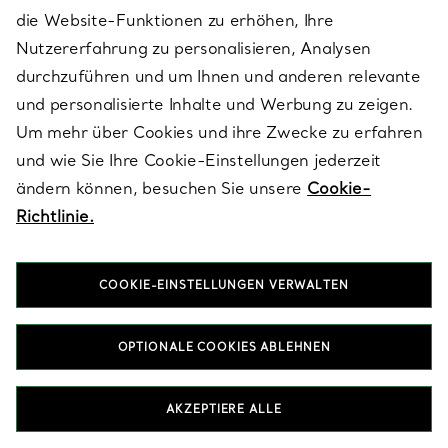
schätzen werden. Unsere Kollektion zeitloser Designs spiegelt die
die Website-Funktionen zu erhöhen, Ihre
legendäre Erfindungsgabe und Kreativität des Hauses wider, mit
Nutzererfahrung zu personalisieren, Analysen
Armbänder mit Colored Diamond, die nur unsere Handwerker
sich vorstellen könnten.
durchzuführen und um Ihnen und anderen relevante
und personalisierte Inhalte und Werbung zu zeigen.
Um mehr über Cookies und ihre Zwecke zu erfahren
HALSKETTEN & ANHÄNGER MIT COLORED DIAMOND
und wie Sie Ihre Cookie-Einstellungen jederzeit
OHRRINGE MIT COLORED DIAMOND
RINGE MIT COLORED DIAMOND
ändern können, besuchen Sie unsere
Cookie-
GESCHENKE FÜR SIE MIT COLORED DIAMOND
Richtlinie.
COOKIE-EINSTELLUNGEN VERWALTEN
OPTIONALE COOKIES ABLEHNEN
Nach Kategorie ansehen
AKZEPTIERE ALLE