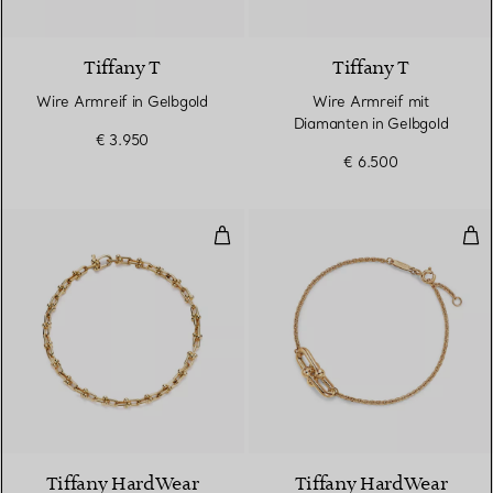
3 Materialien
Tiffany T
Tiffany T
Wire Armreif in Gelbgold
Wire Armreif mit
Diamanten in Gelbgold
€ 3.950
€ 6.500
Schmales Gliederarmband in Gel
Dop
2 Materialien
Tiffany HardWear
Tiffany HardWear