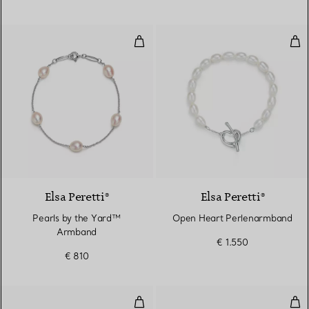
Pearls by the Yard™ Armband
Ope
Elsa Peretti®
Elsa Peretti®
Pearls by the Yard™
Open Heart Perlenarmband
Armband
€ 1.550
€ 810
Armreif in Rosé- und Weißgold
Arm