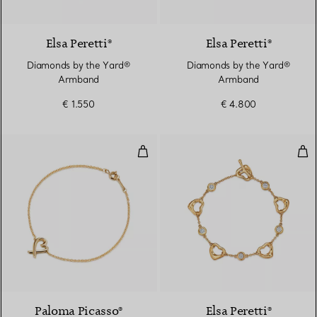
3 Materialien
Elsa Peretti®
Elsa Peretti®
Diamonds by the Yard®
Diamonds by the Yard®
Armband
Armband
€ 1.550
€ 4.800
Loving Heart Armband
Ope
Paloma Picasso®
Elsa Peretti®