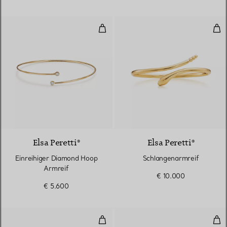
Einreihiger Diamond Hoop Armre
Sch
3 Materialien
Elsa Peretti®
Elsa Peretti®
Einreihiger Diamond Hoop
Schlangenarmreif
Armreif
€ 10.000
€ 5.600
Olive Leaf Armreif
Oli