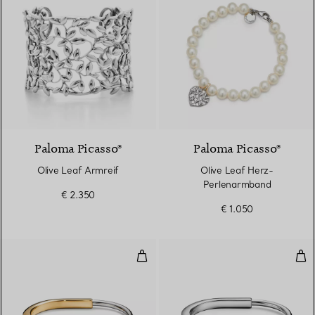
Paloma Picasso®
Paloma Picasso®
Olive Leaf Armreif
Olive Leaf Herz-
Perlenarmband
€ 2.350
€ 1.050
Armreif Gelb- und Weißgold
Arm