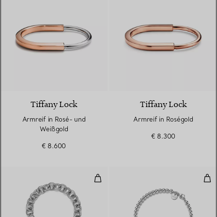
5 Materialien
Tiffany Lock
Tiffany Lock
Armreif in Rosé- und
Armreif in Roségold
Weißgold
€ 8.300
€ 8.600
Armband mit Herzanhänger in St
Kug