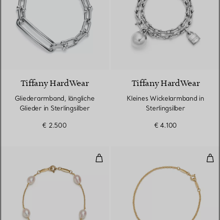
Tiffany HardWear
Tiffany HardWear
Gliederarmband, längliche
Kleines Wickelarmband in
Glieder in Sterlingsilber
Sterlingsilber
€ 2.500
€ 4.100
Pearls by the Yard™ Armband
Ope