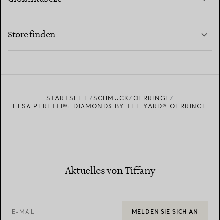
KONTAKTIEREN SIE UNS
MEHR ERFAHREN
Store finden
MEHR ERFAHREN
EINEN STORE IN IHRER NÄHE FINDEN
STARTSEITE
SCHMUCK
OHRRINGE
ELSA PERETTI®: DIAMONDS BY THE YARD® OHRRINGE
Aktuelles von Tiffany
E-MAIL
MELDEN SIE SICH AN