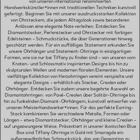
von unseren international renommierten
Handwerkskünstler*innen mit traditionellen Techniken kunstvoll
gefertigt. Beginnen Sie mit unserer ausdrucksstarken Kollektion
von Ohrsteckern, die jedem Alltagslook sowie besonderen
Anlässen eine elegante Note verleihen. Entdecken Sie
Diamantstecker, Perlenstecker und Ohrstecker mit farbigen
Edelsteinen – Schmuckstücke, die über Generationen hinweg
geschätzt werden. Für ein auffälliges Statement erkunden Sie
unsere Ohrhänger und Statement-Ohrringe in einzigartigen
Formen, wie sie nur bei Tiffany zu finden sind – von unseren vom
Knoten- und Schlossmotiv inspirierten Designs bis hin zu
skulpturalen Wellen und modernen floralen Elementen. Unsere
vielfältige Kollektion von Herzohrringen vereint verspielte und
elegante Designs – erhältlich als Stecker, Creolen oder
Ohrhänger. Entdecken Sie zudem unsere begehrte Auswahl an
Diamantohrringen: von Pavé-Creolen über Solitär-Ohrringe bis
hin zu funkelnden Diamant-Ohrhängern, kunstvoll entworfen von
unseren Meisterhandwerker*innen. Für das perfekte Earring-
Stack kombinieren Sie verschiedene Metalle, Formen oder
Längen – etwa Diamantstecker, Ohrhänger und kleine Creolen –
auf ungezwungene Weise. Präsentiert in unserer ikonischen Blue
Box sind Tiffany Ohrringe in Gold mit Smaragde ein
außergewöhnliches Schmuckstück, das von Generation zu