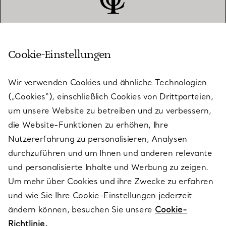
Cookie-Einstellungen
KUNDENSERVICE
Wir verwenden Cookies und ähnliche Technologien
(„Cookies“), einschließlich Cookies von Drittparteien,
SERVICES
um unsere Website zu betreiben und zu verbessern,
die Website-Funktionen zu erhöhen, Ihre
Nutzererfahrung zu personalisieren, Analysen
ÜBER TIFFANY & CO.
durchzuführen und um Ihnen und anderen relevante
und personalisierte Inhalte und Werbung zu zeigen.
Um mehr über Cookies und ihre Zwecke zu erfahren
RECHTLICHE HINWEISE
und wie Sie Ihre Cookie-Einstellungen jederzeit
ändern können, besuchen Sie unsere
Cookie-
Richtlinie.
FOLGEN SIE UNS