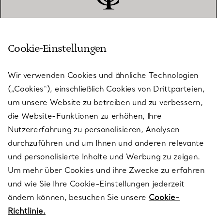
Cookie-Einstellungen
KUNDENSERVICE
Wir verwenden Cookies und ähnliche Technologien
(„Cookies“), einschließlich Cookies von Drittparteien,
SERVICES
um unsere Website zu betreiben und zu verbessern,
die Website-Funktionen zu erhöhen, Ihre
Nutzererfahrung zu personalisieren, Analysen
ÜBER TIFFANY & CO.
durchzuführen und um Ihnen und anderen relevante
und personalisierte Inhalte und Werbung zu zeigen.
Um mehr über Cookies und ihre Zwecke zu erfahren
RECHTLICHE HINWEISE
und wie Sie Ihre Cookie-Einstellungen jederzeit
ändern können, besuchen Sie unsere
Cookie-
Richtlinie.
FOLGEN SIE UNS