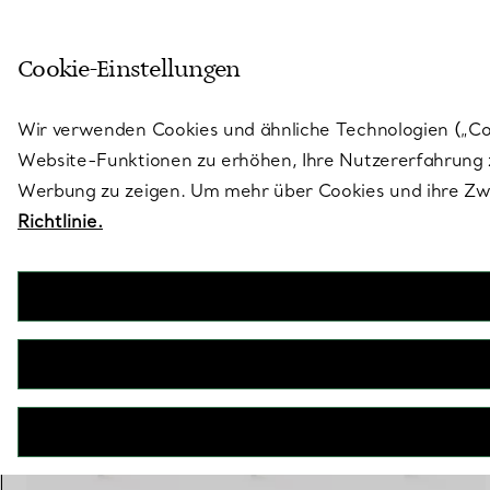
Treten Sie ein in die Welt von 
Cookie-Einstellungen
Gehen Sie auf die Seite „Stores“
Wir verwenden Cookies und ähnliche Technologien („Cook
Website-Funktionen zu erhöhen, Ihre Nutzererfahrung z
Werbung zu zeigen. Um mehr über Cookies und ihre Zwe
Richtlinie.
Tiffany T
Smile Ohrringe in Roségold mit Diamanten, Mini
€ 2.100
inkl. MwSt