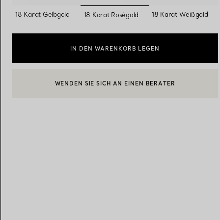
ausgewählt
18 Karat Gelbgold
18 Karat Weißgold
18 Karat Roségold
Eheringe für Damen
Eheringe für Herren
IN DEN WARENKORB LEGEN
WENDEN SIE SICH AN EINEN BERATER
Vereinbaren Sie Ihren
Termin
mit e
BOOK AN APPOINTMENT
EINEN KUNDENBERATER KONTAKTIEREN ODER EINEN TERM