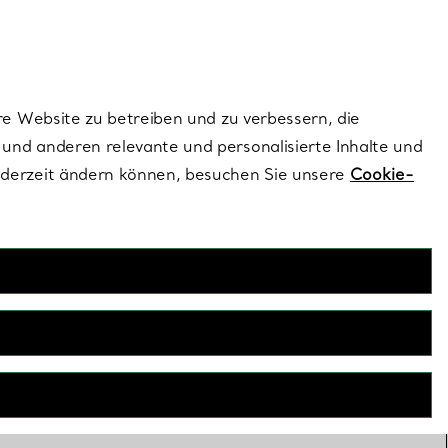
ionen und exklusive Updates an.
Kontaktieren Sie un
Melden Sie sich
re Website zu betreiben und zu verbessern, die
und anderen relevante und personalisierte Inhalte und
ederzeit ändern können, besuchen Sie unsere
Cookie-