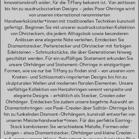
Innovationskraft wider, für die Tiffany bekannt ist. Von zeitlosen
bis hin zu ausdrucksstarken Designs – jedes Paar Ohrringe wird
von unseren international renommierten
Handwerkskünstler*innen mit traditionellen Techniken kunstvoll
gefertigt. Beginnen Sie mit unserer ausdrucksstarken Kollektion
von Ohrsteckern, die jedem Alltagslook sowie besonderen
Anlässen eine elegante Note verleihen. Entdecken Sie
Diamantstecker, Perlenstecker und Ohrstecker mit farbigen
Edelsteinen – Schmuckstücke, die über Generationen hinweg
geschätzt werden. Für ein auffälliges Statement erkunden Sie
unsere Ohrhänger und Statement-Ohrringe in einzigartigen
Formen, wie sie nur bei Tiffany zu finden sind – von unseren vom
Knoten- und Schlossmotiv inspirierten Designs bis hin zu
skulpturalen Wellen und modernen floralen Elementen. Unsere
vielfältige Kollektion von Herzohrringen vereint verspielte und
elegante Designs – erhältlich als Stecker, Creolen oder
Ohrhänger. Entdecken Sie zudem unsere begehrte Auswahl an
Diamantohrringen: von Pavé-Creolen über Solitär-Ohrringe bis
hin zu funkelnden Diamant-Ohrhängern, kunstvoll entworfen von
unseren Meisterhandwerker*innen. Für das perfekte Earring-
Stack kombinieren Sie verschiedene Metalle, Formen oder
Längen – etwa Diamantstecker, Ohrhänger und kleine Creolen –