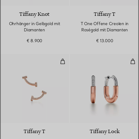
Tiffany Knot
Tiffany T
Ohrhänger in Gelbgold mit
T One Offene Creolen in
Diamanten
Roségold mit Diamanten
€ 8.900
€ 13.000
Smile Ohrringe in Roségold mit 
Kle
3 Materialien
Tiffany T
Tiffany Lock