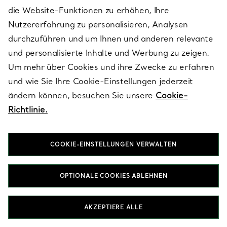
zudem unsere begehrte Auswahl an Diamantohrringen: von
die Website-Funktionen zu erhöhen, Ihre
Pavé-Creolen über Solitär-Ohrringe bis hin zu funkelnden
Nutzererfahrung zu personalisieren, Analysen
Diamant-Ohrhängern, kunstvoll entworfen von unseren
Meisterhandwerker*innen. Für das perfekte Earring-Stack
durchzuführen und um Ihnen und anderen relevante
kombinieren Sie verschiedene Metalle, Formen oder Längen –
und personalisierte Inhalte und Werbung zu zeigen.
etwa Diamantstecker, Ohrhänger und kleine Creolen – auf
ungezwungene Weise. Präsentiert in unserer ikonischen Blue Box
Um mehr über Cookies und ihre Zwecke zu erfahren
sind Tiffany Ohrringe mit Diamanten ein außergewöhnliches
und wie Sie Ihre Cookie-Einstellungen jederzeit
Schmuckstück, das von Generation zu Generation weitergegeben
ändern können, besuchen Sie unsere
Cookie-
wird.
Richtlinie.
HALSKETTEN & ANHÄNGER MIT DIAMANTEN
ARMBÄNDER MIT DIAMANTEN
COOKIE-EINSTELLUNGEN VERWALTEN
RINGE MIT DIAMANTEN
GESCHENKE FÜR SIE MIT DIAMANTEN
OPTIONALE COOKIES ABLEHNEN
AKZEPTIERE ALLE