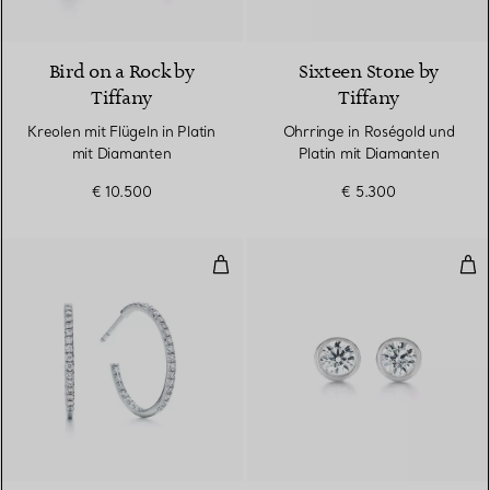
2 Materialien
Bird on a Rock by
Sixteen Stone by
Tiffany
Tiffany
Kreolen mit Flügeln in Platin
Ohrringe in Roségold und
mit Diamanten
Platin mit Diamanten
€ 10.500
€ 5.300
Creolen
Dia
2 Materialien