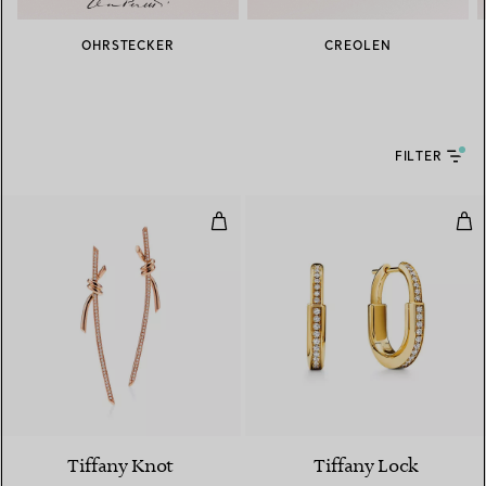
OHRSTECKER
CREOLEN
FILTER
Ohrhänger in Roségold mit Diam
Kle
3 Materialien
Tiffany Knot
Tiffany Lock