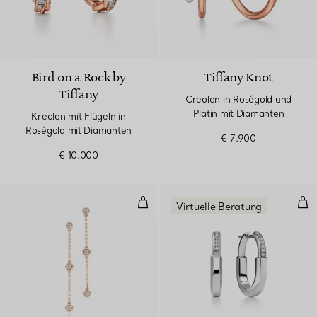
2 Materialien
Bird on a Rock by
Tiffany Knot
Tiffany
Creolen in Roségold und
Platin mit Diamanten
Kreolen mit Flügeln in
Roségold mit Diamanten
€ 7.900
€ 10.000
Diamonds by the Yard® Ohrhäng
Kle
Virtuelle Beratung