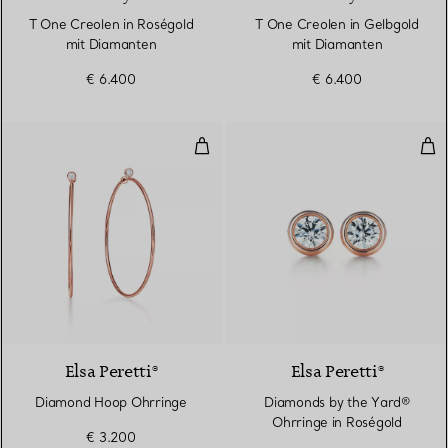
T One Creolen in Roségold
T One Creolen in Gelbgold
mit Diamanten
mit Diamanten
€ 6.400
€ 6.400
Diamond Hoop Ohrringe
Dia
2 Materialien
Elsa Peretti®
Elsa Peretti®
Diamond Hoop Ohrringe
Diamonds by the Yard®
Ohrringe in Roségold
€ 3.200