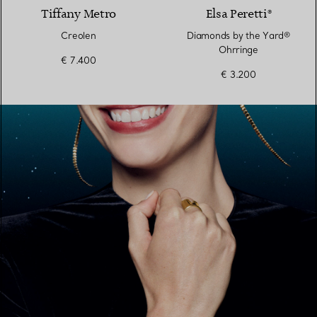
Tiffany Metro
Elsa Peretti®
Creolen
Diamonds by the Yard®
Ohrringe
€ 7.400
€ 3.200