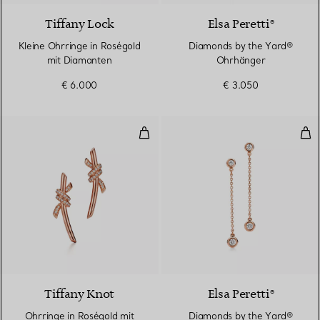
Tiffany Lock
Elsa Peretti®
Kleine Ohrringe in Roségold
Diamonds by the Yard®
mit Diamanten
Ohrhänger
€ 6.000
€ 3.050
Ohrringe in Roségold mit Diama
Dia
4 Materialien
Tiffany Knot
Elsa Peretti®
Ohrringe in Roségold mit
Diamonds by the Yard®