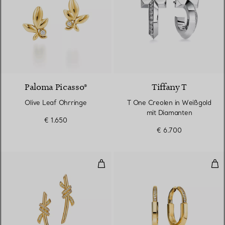
Paloma Picasso®
Tiffany T
Olive Leaf Ohrringe
T One Creolen in Weißgold
mit Diamanten
€ 1.650
€ 6.700
Ohrringe in Gelbgold mit Diaman
Ohr