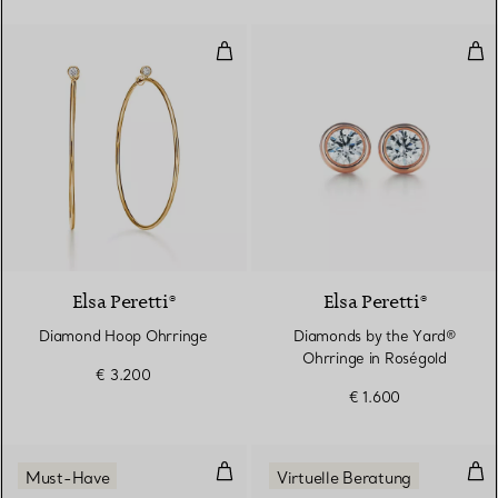
Diamond Hoop Ohrringe
Dia
2 Materialien
Elsa Peretti®
Elsa Peretti®
Diamond Hoop Ohrringe
Diamonds by the Yard®
Ohrringe in Roségold
€ 3.200
€ 1.600
Diamonds by the Yard® Ohrring
Ohr
Must-Have
Virtuelle Beratung