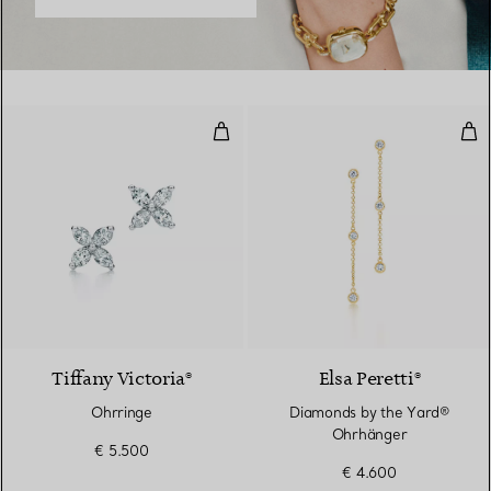
Ohrringe
Dia
2 Materialien
Tiffany Victoria®
Elsa Peretti®
Ohrringe
Diamonds by the Yard®
Ohrhänger
€ 5.500
€ 4.600