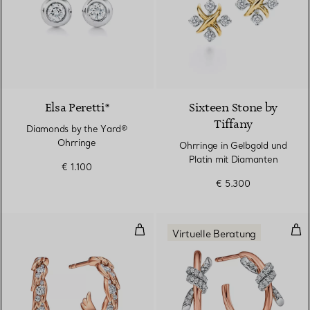
2 Farben
Elsa Peretti®
Sixteen Stone by
Tiffany
Diamonds by the Yard®
Ohrringe
Ohrringe in Gelbgold und
Platin mit Diamanten
€ 1.100
€ 5.300
Kreolen mit Flügeln in Roségold
Cre
Virtuelle Beratung