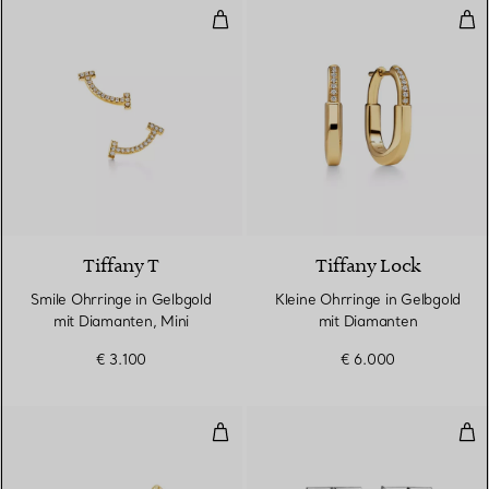
Smile Ohrringe in Gelbgold mit D
Kle
3 Materialien
Tiffany T
Tiffany Lock
Smile Ohrringe in Gelbgold
Kleine Ohrringe in Gelbgold
mit Diamanten, Mini
mit Diamanten
€ 3.100
€ 6.000
Olive Leaf Ohrringe
T O