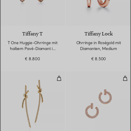
3 Materialien
Tiffany T
Tiffany Lock
T One Huggie-Ohrringe mit
Ohrringe in Roségold mit
halbem Pavé-Diamant in
Diamanten, Medium
Roségold
€ 8.800
€ 8.500
Ohrhänger in Gelbgold mit Diam
T O
3 Materialien