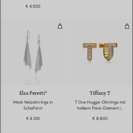
€ 4.500
Mesh Netzohrringe in Schalform
T O
Elsa Peretti®
Tiffany T
Mesh Netzohrringe in
T One Huggie-Ohrringe mit
Schalform
halbem Pavé-Diamant in
Gelbgold
€ 4.100
€ 8.800