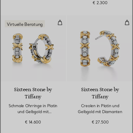
€ 2.300
Schmale Ohrringe in Platin und 
Cre
Virtuelle Beratung
Sixteen Stone by
Sixteen Stone by
Tiffany
Tiffany
Schmale Ohrringe in Platin
Creolen in Platin und
und Gelbgold mit
Gelbgold mit Diamanten
Diamanten
€ 14.600
€ 27.500