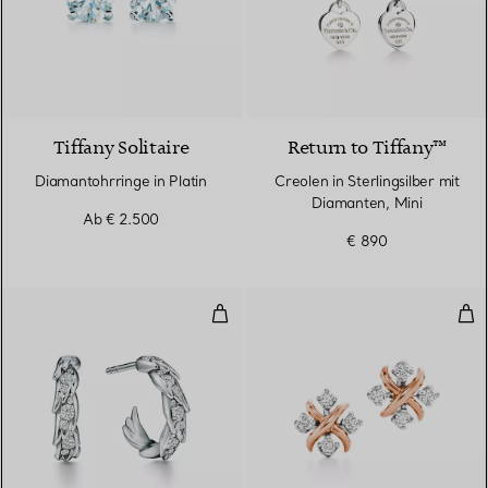
Tiffany Solitaire
Return to Tiffany™
Diamantohrringe in Platin
Creolen in Sterlingsilber mit
Diamanten, Mini
Ab
€ 2.500
€ 890
Kreolen mit Flügeln in Platin mi
Ohr