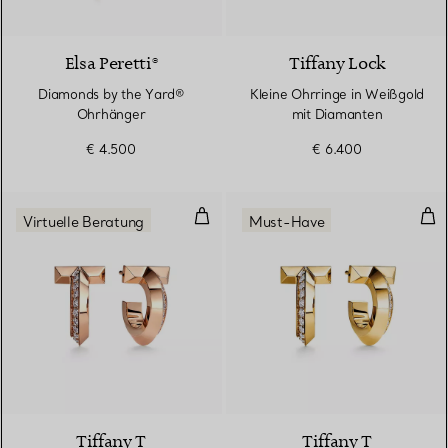
Elsa Peretti®
Tiffany Lock
Diamonds by the Yard®
Kleine Ohrringe in Weißgold
Ohrhänger
mit Diamanten
€ 4.500
€ 6.400
T One Creolen in Roségold mit 
T O
Virtuelle Beratung
Must-Have
3 Materialien
Tiffany T
Tiffany T