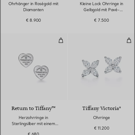
Ohrhänger in Roségold mit
Kleine Lock Ohrringe in
Diamanten
Gelbgold mit Pavé-
Diamanten
€ 8.900
€ 7.500
Herzohrringe in Sterlingsilber m
Ohr
Return to Tiffany™
Tiffany Victoria®
Herzohrringe in
Ohrringe
Sterlingsilber mit einem
€ 11.200
Diamanten, Mini
€ 680