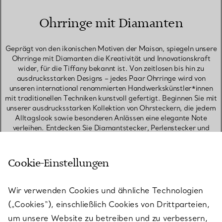
Ohrringe mit Diamanten
Geprägt von den ikonischen Motiven der Maison, spiegeln unsere
Ohrringe mit Diamanten die Kreativität und Innovationskraft
wider, für die Tiffany bekannt ist. Von zeitlosen bis hin zu
ausdrucksstarken Designs – jedes Paar Ohrringe wird von
unseren international renommierten Handwerkskünstler*innen
mit traditionellen Techniken kunstvoll gefertigt. Beginnen Sie mit
unserer ausdrucksstarken Kollektion von Ohrsteckern, die jedem
Alltagslook sowie besonderen Anlässen eine elegante Note
verleihen. Entdecken Sie Diamantstecker, Perlenstecker und
Ohrstecker mit farbigen Edelsteinen – Schmuckstücke, die über
Generationen hinweg geschätzt werden. Für ein auffälliges
Statement erkunden Sie unsere Ohrhänger und Statement-
Cookie-Einstellungen
Ohrringe in einzigartigen Formen, wie sie nur bei Tiffany zu
finden sind – von unseren vom Knoten- und Schlossmotiv
inspirierten Designs bis hin zu skulpturalen Wellen und modernen
Wir verwenden Cookies und ähnliche Technologien
floralen Elementen. Unsere vielfältige Kollektion von
(„Cookies“), einschließlich Cookies von Drittparteien,
Herzohrringen vereint verspielte und elegante Designs –
erhältlich als Stecker, Creolen oder Ohrhänger. Entdecken Sie
um unsere Website zu betreiben und zu verbessern,