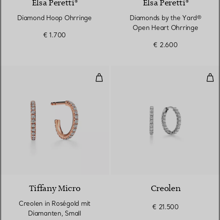
Elsa Peretti®
Elsa Peretti®
Diamond Hoop Ohrringe
Diamonds by the Yard®
Open Heart Ohrringe
€ 1.700
€ 2.600
Creolen in Roségold mit Diamant
Cre
2 Materialien
Tiffany Micro
Creolen
Creolen in Roségold mit
€ 21.500
Diamanten, Small