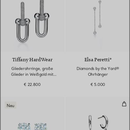
3 Materialien
Tiffany HardWear
Elsa Peretti®
Gliederohrringe, große
Diamonds by the Yard®
Glieder in Weißgold mit
Ohrhänger
Pavé-Diamanten
€ 22.800
€ 5.000
Creo
Neu