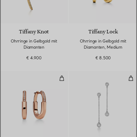
4 Materialien
Tiffany Knot
Tiffany Lock
Ohrringe in Gelbgold mit
Ohrringe in Gelbgold mit
Diamanten
Diamanten, Medium
€ 4.900
€ 8.500
Kleine Ohrringe in Roségold mit
Dia
3 Materialien