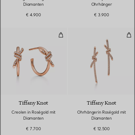
Diamanten
Ohrhänger
€ 4.900
€ 3.900
Creolen in Roségold mit Diaman
Ohr
3 Materialien
Tiffany Knot
Tiffany Knot
Creolen in Roségold mit
Ohrhängerin Roségold mit
Diamanten
Diamanten
€ 7.700
€ 12.500