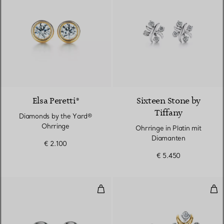
2 Materialien
Elsa Peretti®
Sixteen Stone by
Tiffany
Diamonds by the Yard®
Ohrringe
Ohrringe in Platin mit
Diamanten
€ 2.100
€ 5.450
Diamonds by the Yard® Ohrring
Ohr