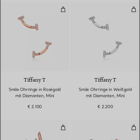
Smile Ohrringe in Roségold mit 
Smi
3 Materialien
Tiffany T
Tiffany T
Smile Ohrringe in Roségold
Smile Ohrringe in Weißgold
mit Diamanten, Mini
mit Diamanten, Mini
€ 2.100
€ 2.200
Ohrringe in Roségold und Platin
Kle