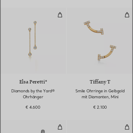
Diamonds by the Yard® Ohrhäng
Smi
Elsa Peretti®
Tiffany T
Diamonds by the Yard®
Smile Ohrringe in Gelbgold
Ohrhänger
mit Diamanten, Mini
€ 4.600
€ 2.100
Gliederohrringe, große Glieder 
Dia