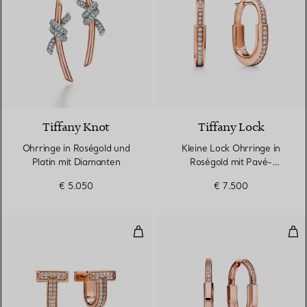
4 Materialien
Tiffany Knot
Tiffany Lock
Ohrringe in Roségold und
Kleine Lock Ohrringe in
Platin mit Diamanten
Roségold mit Pavé-
Diamanten
€ 5.050
€ 7.500
T One Huggie-Ohrringe mit halb
Ohr