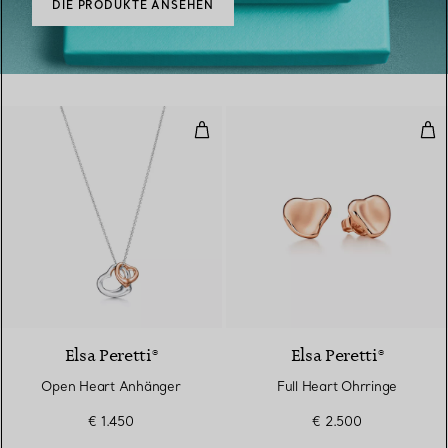
DIE PRODUKTE ANSEHEN
Open Heart Anhänger
Ful
Elsa Peretti®
Elsa Peretti®
Open Heart Anhänger
Full Heart Ohrringe
€ 1.450
€ 2.500