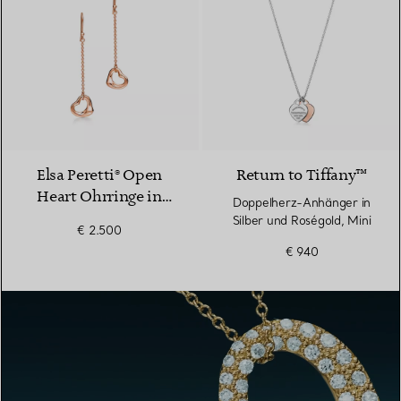
2 Materialien
Elsa Peretti® Open
Return to Tiffany™
Heart Ohrringe in
Doppelherz-Anhänger in
Roségold
Silber und Roségold, Mini
€ 2.500
€ 940