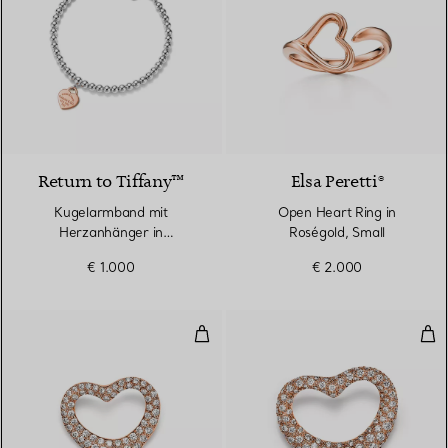
Return to Tiffany™
Elsa Peretti®
Kugelarmband mit
Open Heart Ring in
Herzanhänger in
Roségold, Small
Sterlingsilber und Roségold,
€ 1.000
€ 2.000
4 mm
Open Heart Brosche in Roségold
Ope