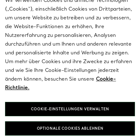
Wir verwenden Cookies und ähnliche Technologien
(„Cookies“), einschließlich Cookies von Drittparteien,
SERVICES
um unsere Website zu betreiben und zu verbessern,
die Website-Funktionen zu erhöhen, Ihre
Nutzererfahrung zu personalisieren, Analysen
ÜBER TIFFANY & CO.
durchzuführen und um Ihnen und anderen relevante
und personalisierte Inhalte und Werbung zu zeigen.
Um mehr über Cookies und ihre Zwecke zu erfahren
RECHTLICHE HINWEISE
und wie Sie Ihre Cookie-Einstellungen jederzeit
ändern können, besuchen Sie unsere
Cookie-
Richtlinie.
FOLGEN SIE UNS
COOKIE-EINSTELLUNGEN VERWALTEN
Standort ändern:
OPTIONALE COOKIES ABLEHNEN
T&Co. 2026