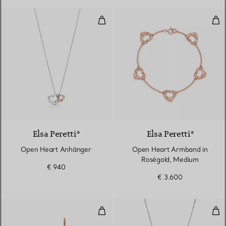
Open Heart Anhänger
Ope
Elsa Peretti®
Elsa Peretti®
Open Heart Anhänger
Open Heart Armband in
Roségold, Medium
€ 940
€ 3.600
Elsa Peretti® Open Heart Ohrrin
Dop