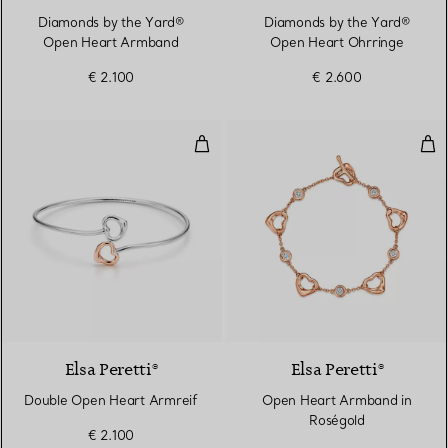
Diamonds by the Yard®
Diamonds by the Yard®
Open Heart Armband
Open Heart Ohrringe
€ 2.100
€ 2.600
Double Open Heart Armreif
Ope
Elsa Peretti®
Elsa Peretti®
Double Open Heart Armreif
Open Heart Armband in
Roségold
€ 2.100