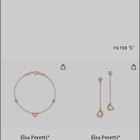
FILTER
Diamonds by the Yard® Open H
Dia
Elsa Peretti®
Elsa Peretti®