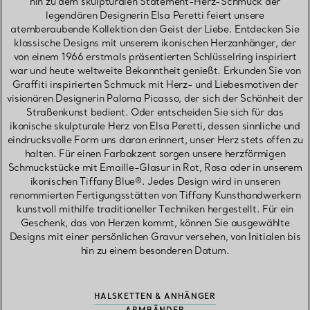
hin zu dem skulpturalen Statement-Herz-Schmuck der
legendären Designerin Elsa Peretti feiert unsere
atemberaubende Kollektion den Geist der Liebe. Entdecken Sie
klassische Designs mit unserem ikonischen Herzanhänger, der
von einem 1966 erstmals präsentierten Schlüsselring inspiriert
war und heute weltweite Bekanntheit genießt. Erkunden Sie von
Graffiti inspirierten Schmuck mit Herz- und Liebesmotiven der
visionären Designerin Paloma Picasso, der sich der Schönheit der
Straßenkunst bedient. Oder entscheiden Sie sich für das
ikonische skulpturale Herz von Elsa Peretti, dessen sinnliche und
eindrucksvolle Form uns daran erinnert, unser Herz stets offen zu
halten. Für einen Farbakzent sorgen unsere herzförmigen
Schmuckstücke mit Emaille-Glasur in Rot, Rosa oder in unserem
ikonischen Tiffany Blue®. Jedes Design wird in unseren
renommierten Fertigungsstätten von Tiffany Kunsthandwerkern
kunstvoll mithilfe traditioneller Techniken hergestellt. Für ein
Geschenk, das von Herzen kommt, können Sie ausgewählte
Designs mit einer persönlichen Gravur versehen, von Initialen bis
hin zu einem besonderen Datum.
HALSKETTEN & ANHÄNGER