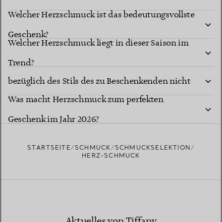
Welcher Herzschmuck ist das bedeutungsvollste
Geschenk?
Welcher Herzschmuck liegt in dieser Saison im
Wie wähle ich Herzschmuck aus, wenn ich mir
Trend?
bezüglich des Stils des zu Beschenkenden nicht
Was macht Herzschmuck zum perfekten
sicher bin?
Geschenk im Jahr 2026?
STARTSEITE
SCHMUCK
SCHMUCKSELEKTION
HERZ-SCHMUCK
Aktuelles von Tiffany