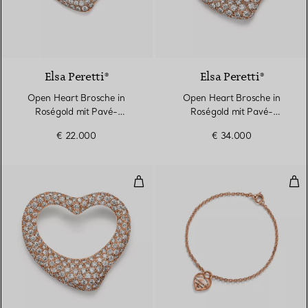
3 Materialien
Elsa Peretti®
Elsa Peretti®
Open Heart Brosche in
Open Heart Brosche in
Roségold mit Pavé-
Roségold mit Pavé-
Diamanten
Diamanten
€ 22.000
€ 34.000
Open Heart Brosche in Roségold
Ful
3 Materialien