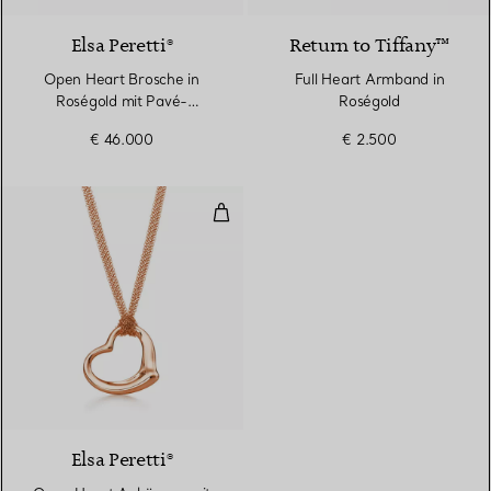
Elsa Peretti®
Return to Tiffany™
Open Heart Brosche in
Full Heart Armband in
Roségold mit Pavé-
Roségold
Diamanten
€ 46.000
€ 2.500
Open Heart Anhänger mit Netzk
2 Materialien
Elsa Peretti®